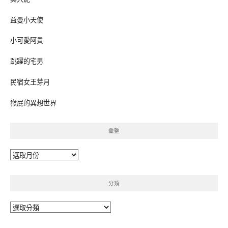
益曼小天使
小可愛阿貴
跳躍的宅男
民宿女王芽月
猴屁的異想世界
彙整
彙
整
分類
分
類