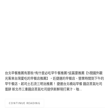
台北早餐推薦有那些?有什麼必吃早午餐推薦?這篇要推薦【5間國外觀
光客來台灣愛吃的早餐店推薦】，近捷運的早餐店、營業時間到下午的
早午餐店、起司土石流三明治推薦！ 捷運台北橋站早餐 餓店蒸氣吐司
蛋餅 新北市三重餓店蒸氣吐司提供新鮮現打果汁、咖…
CONTINUE READING