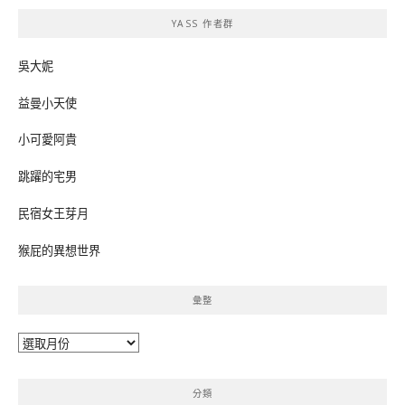
鍵
YASS 作者群
字:
吳大妮
益曼小天使
小可愛阿貴
跳躍的宅男
民宿女王芽月
猴屁的異想世界
彙整
彙
整
分類