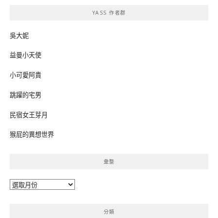
鍵
YASS 作者群
字:
吳大妮
益曼小天使
小可愛阿貴
跳躍的宅男
民宿女王芽月
猴屁的異想世界
彙整
彙
整
分類