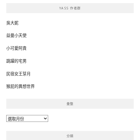
鍵
YASS 作者群
字:
吳大妮
益曼小天使
小可愛阿貴
跳躍的宅男
民宿女王芽月
猴屁的異想世界
彙整
彙
整
分類