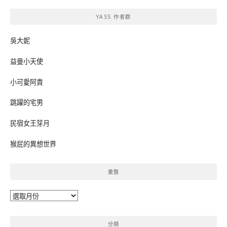
鍵
YASS 作者群
字:
吳大妮
益曼小天使
小可愛阿貴
跳躍的宅男
民宿女王芽月
猴屁的異想世界
彙整
彙
整
分類