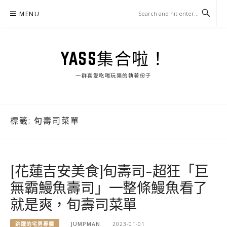
Skip
MENU
to
content
YASS集合啦！
一群喜愛吃喝玩樂的執著份子
標籤:
旬壽司菜單
[花蓮吉安美食]旬壽司-超狂「巨
無霸鰻魚壽司」一整條鰻魚看了
就是爽，旬壽司菜單
跳躍的宅男專欄
JUMPMAN
2023-01-01