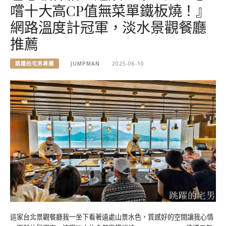
嚐十大高CP值無菜單鐵板燒！』
網路溫度計冠軍，淡水景觀餐廳
推薦
跳躍的宅男專欄
JUMPMAN
2025-06-10
這家台北景觀餐廳我一坐下看著遠處山景水色，質感好的空間讓我心情