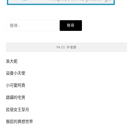
搜
尋
關
鍵
YASS 作者群
字:
吳大妮
益曼小天使
小可愛阿貴
跳躍的宅男
民宿女王芽月
猴屁的異想世界