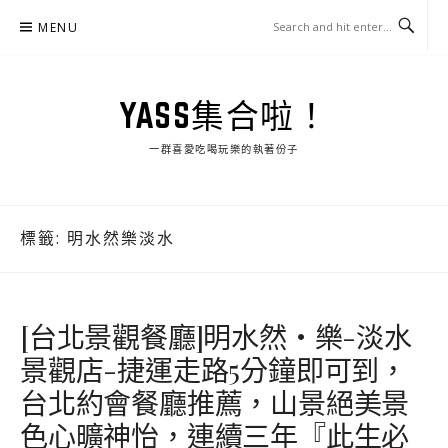
Skip
MENU
to
content
YASS集合啦！
一群喜愛吃喝玩樂的執著份子
標籤:
明水然樂淡水
[台北景觀餐廳]明水然・樂-淡水
景觀店-捷運走路5分鐘即可到，
台北約會餐廳推薦，山景絕美景
色心曠神怡，連續三年『此生必