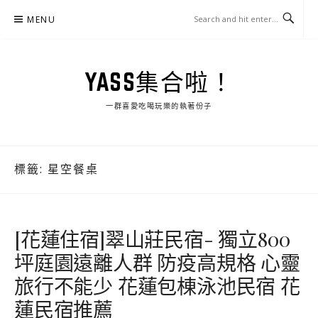
Skip
MENU
to
content
YASS集合啦！
一群喜愛吃喝玩樂的執著份子
標籤:
星空餐桌
[花蓮住宿]翠山莊民宿- 獨立800
坪庭園遠離人群 防疫高規格 心靈
旅行不能少 花蓮包棟泳池民宿 花
蓮民宿推薦