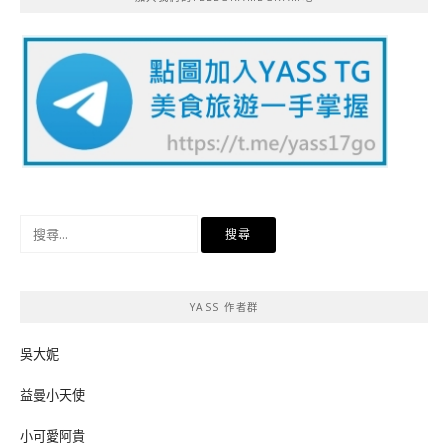
搜
尋
關
鍵
YASS 作者群
字:
吳大妮
益曼小天使
小可愛阿貴