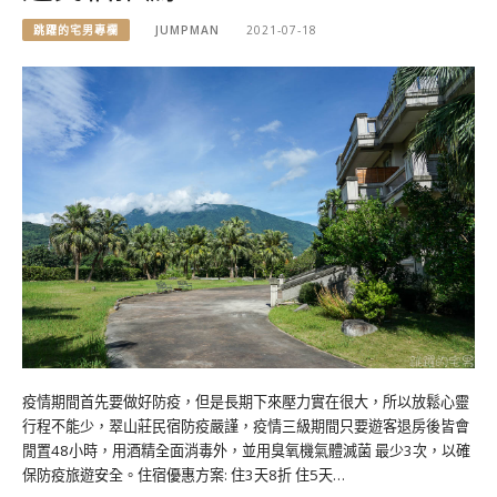
跳躍的宅男專欄
JUMPMAN
2021-07-18
疫情期間首先要做好防疫，但是長期下來壓力實在很大，所以放鬆心靈
行程不能少，翠山莊民宿防疫嚴謹，疫情三級期間只要遊客退房後皆會
閒置48小時，用酒精全面消毒外，並用臭氧機氣體滅菌 最少3次，以確
保防疫旅遊安全。住宿優惠方案: 住3天8折 住5天…