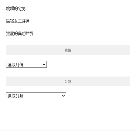
跳躍的宅男
民宿女王芽月
猴屁的異想世界
彙整
彙
整
分類
分
類