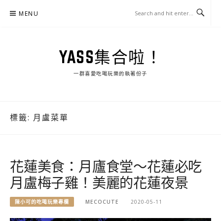
Skip
MENU
to
content
YASS集合啦！
一群喜愛吃喝玩樂的執著份子
標籤:
月盧菜單
花蓮美食：月廬食堂～花蓮必吃
月盧梅子雞！美麗的花蓮夜景
陳小可的吃喝玩樂專欄
MECOCUTE
2020-05-11