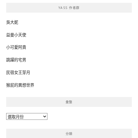
鍵
YASS 作者群
字:
吳大妮
益曼小天使
小可愛阿貴
跳躍的宅男
民宿女王芽月
猴屁的異想世界
彙整
彙
整
分類