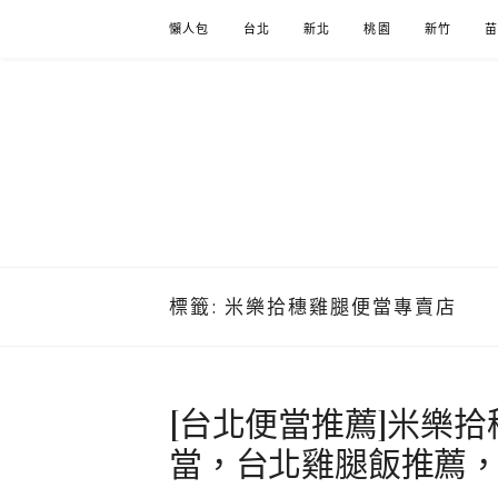
Skip
懶人包
台北
新北
桃園
新竹
to
content
標籤:
米樂拾穗雞腿便當專賣店
[台北便當推薦]米樂
當，台北雞腿飯推薦，