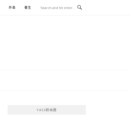
外島
養生
伴手禮
YASS粉絲團