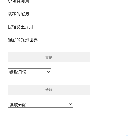
小可愛阿貴
跳躍的宅男
民宿女王芽月
猴屁的異想世界
彙整
彙
整
分類
分
類