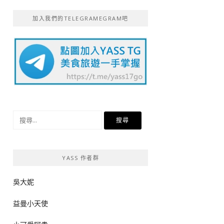
加入我們的TELEGRAMEGRAM吧
搜
尋
關
鍵
YASS 作者群
字:
吳大妮
益曼小天使