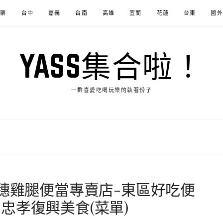
苗栗
台中
嘉義
台南
高雄
宜蘭
花蓮
台東
國外
YASS集合啦！
一群喜愛吃喝玩樂的執著份子
拾穗雞腿便當專賣店-東區好吃便
忠孝復興美食(菜單)