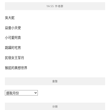
鍵
YASS 作者群
字:
吳大妮
益曼小天使
小可愛阿貴
跳躍的宅男
民宿女王芽月
猴屁的異想世界
彙整
彙
整
分類