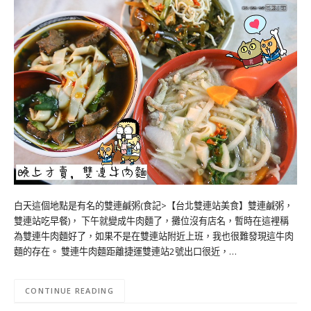
白天這個地點是有名的雙連鹹粥(食記>【台北雙連站美食】雙連鹹粥，
雙連站吃早餐)， 下午就變成牛肉麵了，攤位沒有店名，暫時在這裡稱
為雙連牛肉麵好了，如果不是在雙連站附近上班，我也很難發現這牛肉
麵的存在。 雙連牛肉麵距離捷運雙連站2號出口很近，…
CONTINUE READING