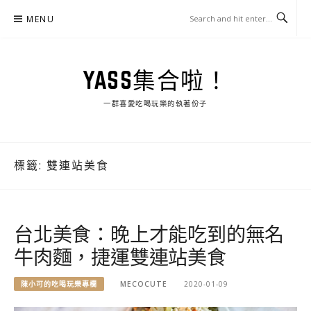
Skip
MENU
to
content
YASS集合啦！
一群喜愛吃喝玩樂的執著份子
標籤:
雙連站美食
台北美食：晚上才能吃到的無名
牛肉麵，捷運雙連站美食
陳小可的吃喝玩樂專欄
MECOCUTE
2020-01-09