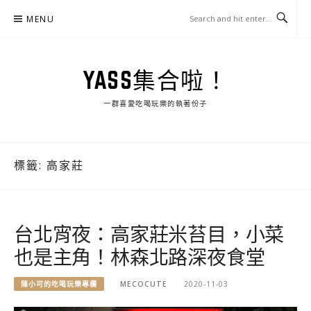
Skip
MENU
to
content
YASS集合啦！
一群喜愛吃喝玩樂的執著份子
標籤:
高家莊
台北宵夜：高家莊米苔目，小菜
也是主角！林森北路深夜食堂
陳小可的吃喝玩樂專欄
MECOCUTE
2020-11-03