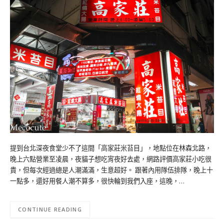
提到台北深夜食堂少不了這間「高家莊米苔目」，地點位在林森北路，
晚上六點營業至凌晨，夜貓子想吃宵夜好去處，網路評價高家莊小吃很
貴，但每次經過總是人潮滿滿，生意超好。 跟著內用隊伍排隊，晚上十
一點多，還好用餐人潮不算多，很快輪到我們入座，這晚，…
CONTINUE READING