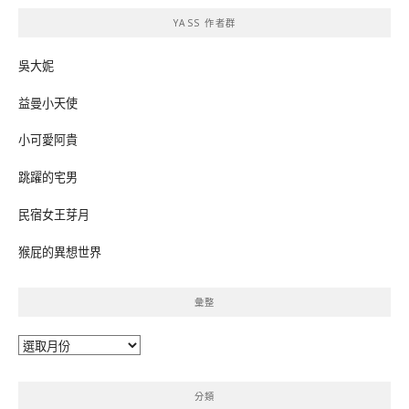
鍵
YASS 作者群
字:
吳大妮
益曼小天使
小可愛阿貴
跳躍的宅男
民宿女王芽月
猴屁的異想世界
彙整
彙
整
分類