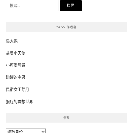
搜
尋
關
鍵
YASS 作者群
字:
吳大妮
益曼小天使
小可愛阿貴
跳躍的宅男
民宿女王芽月
猴屁的異想世界
彙整
彙