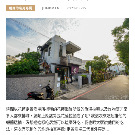
跳躍的宅男專欄
JUMPMAN
2021-08-05
這間以花蓮定置漁場所捕獲的花蓮海鮮所做的魚湯拉麵以及炸物讓非常
多人都來排隊，歸類上應該算是花蓮拉麵店了吧? 我這次來吃超推他的
蝦醬透抽，沒想過這樣吃居然可以這麼好吃，我也跟大家說他們的吃
法，這次有吃到他的炸透抽真喜歡! 定置漁場三代目外帶是…