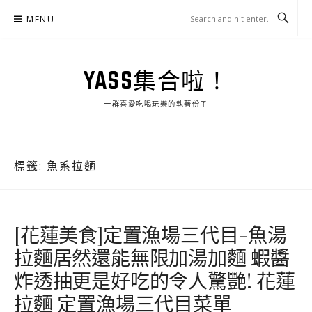
Skip
MENU
to
content
YASS集合啦！
一群喜愛吃喝玩樂的執著份子
標籤:
魚系拉麵
[花蓮美食]定置漁場三代目-魚湯
拉麵居然還能無限加湯加麵 蝦醬
炸透抽更是好吃的令人驚艷! 花蓮
拉麵 定置漁場三代目菜單