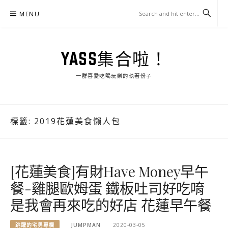
Skip
MENU
to
content
YASS集合啦！
一群喜愛吃喝玩樂的執著份子
標籤:
2019花蓮美食懶人包
[花蓮美食]有財Have Money早午
餐-雞腿歐姆蛋 鐵板吐司好吃唷
是我會再來吃的好店 花蓮早午餐
跳躍的宅男專欄
JUMPMAN
2020-03-05