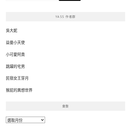
關
鍵
YASS 作者群
字:
吳大妮
益曼小天使
小可愛阿貴
跳躍的宅男
民宿女王芽月
猴屁的異想世界
彙整
彙
整