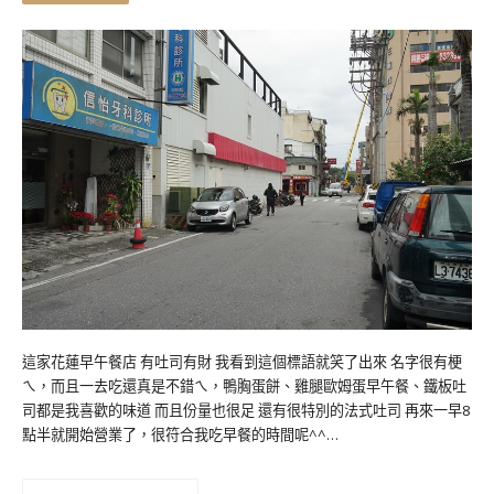
這家花蓮早午餐店 有吐司有財 我看到這個標語就笑了出來 名字很有梗
ㄟ，而且一去吃還真是不錯ㄟ，鴨胸蛋餅、雞腿歐姆蛋早午餐、鐵板吐
司都是我喜歡的味道 而且份量也很足 還有很特別的法式吐司 再來一早8
點半就開始營業了，很符合我吃早餐的時間呢^^…