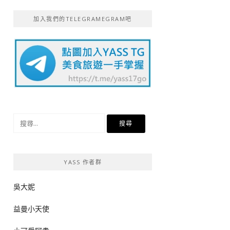
加入我們的TELEGRAMEGRAM吧
搜
尋
關
鍵
YASS 作者群
字:
吳大妮
益曼小天使