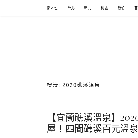
Skip
懶人包
台北
新北
桃園
新竹
to
content
標籤:
2020礁溪溫泉
【宜蘭礁溪溫泉】20
屋！四間礁溪百元溫