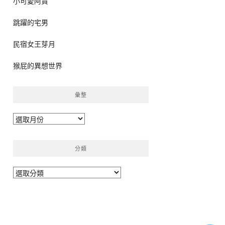
小可愛阿貴
跳躍的宅男
民宿女王芽月
猴屁的異想世界
彙整
彙
整
分類
分
類