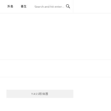
外島
養生
伴手禮
YASS粉絲團