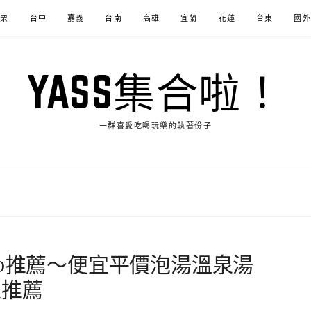
苗栗
台中
嘉義
台南
高雄
宜蘭
花蓮
台東
國外
YASS集合啦！
一群喜愛吃喝玩樂的執著份子
20推薦～便宜平價泡湯溫泉湯
泉推薦