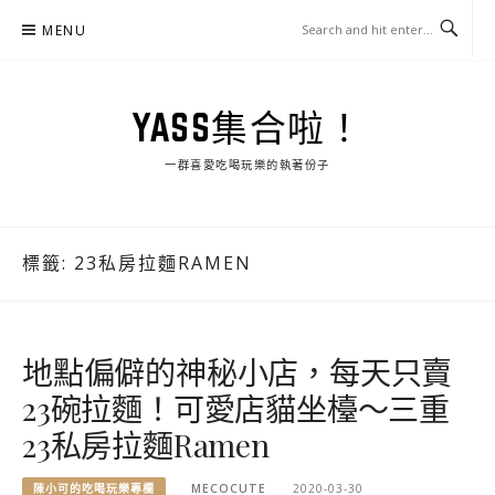
Skip
MENU
to
content
YASS集合啦！
一群喜愛吃喝玩樂的執著份子
標籤:
23私房拉麵RAMEN
地點偏僻的神秘小店，每天只賣
23碗拉麵！可愛店貓坐檯～三重
23私房拉麵Ramen
陳小可的吃喝玩樂專欄
MECOCUTE
2020-03-30