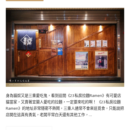
身為貓奴又是三重愛吃鬼，看到這間《23私房拉麵Ramen》有可愛店
貓當家，又賣著宜蘭人愛吃的拉麵，一定要來吃的啊！ 《23私房拉麵
Ramen》的地址非常隱密不熱鬧，三重人通常不會來這覓食，只能說把
店開在這真有勇氣，老闆平常白天還有其他工作，…