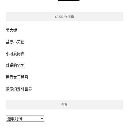
關
鍵
YASS 作者群
字:
吳大妮
益曼小天使
小可愛阿貴
跳躍的宅男
民宿女王芽月
猴屁的異想世界
彙整
彙
整