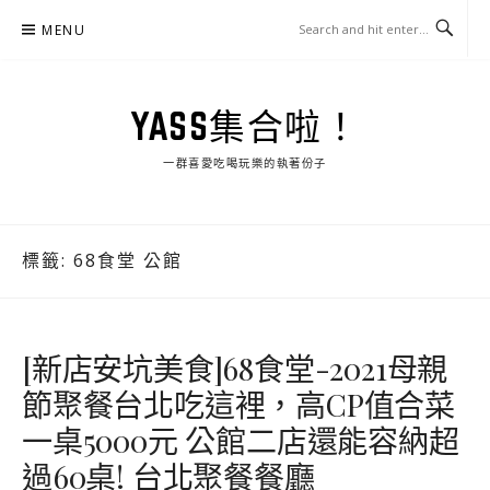
Skip
MENU
to
content
YASS集合啦！
一群喜愛吃喝玩樂的執著份子
標籤:
68食堂 公館
[新店安坑美食]68食堂-2021母親
節聚餐台北吃這裡，高CP值合菜
一桌5000元 公館二店還能容納超
過60桌! 台北聚餐餐廳