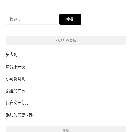
搜
尋
關
鍵
YASS 作者群
字:
吳大妮
益曼小天使
小可愛阿貴
跳躍的宅男
民宿女王芽月
猴屁的異想世界
彙整