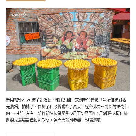
新聞報導2020柿子節活動，和朋友開車來到新竹景點「味衛佳柿餅觀
光農場」拍柿子、買柿子和欣賞曬柿子風景，從台北開車到新竹味衛佳
約一小時半左右，新竹新埔柿餅產季(9月下旬至隔年1月)都是味衛佳柿
餅觀光農場最佳拍照期間，免門票就可參觀，現場還能…