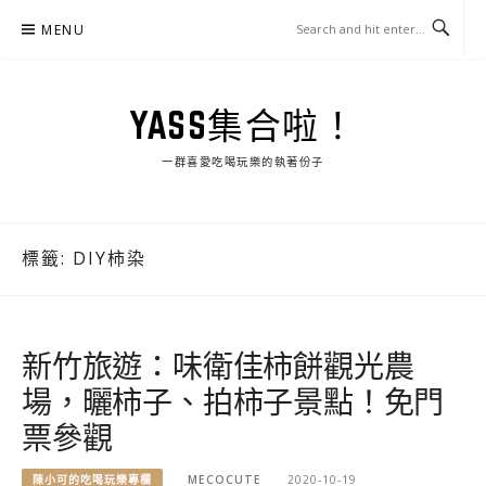
Skip
MENU
to
content
YASS集合啦！
一群喜愛吃喝玩樂的執著份子
標籤:
DIY柿染
新竹旅遊：味衛佳柿餅觀光農
場，曬柿子、拍柿子景點！免門
票參觀
陳小可的吃喝玩樂專欄
MECOCUTE
2020-10-19