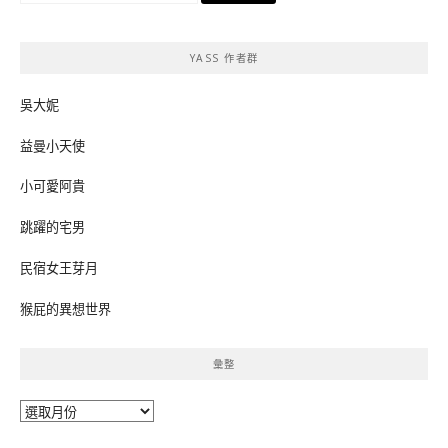
關
鍵
YASS 作者群
字:
吳大妮
益曼小天使
小可愛阿貴
跳躍的宅男
民宿女王芽月
猴屁的異想世界
彙整
彙
整