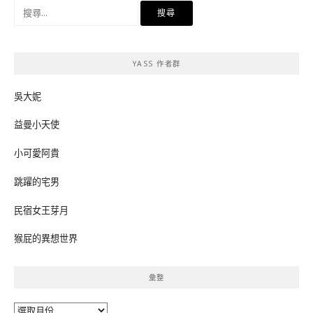
搜
尋
關
鍵
YASS 作者群
字:
吳大妮
益曼小天使
小可愛阿貴
跳躍的宅男
民宿女王芽月
猴屁的異想世界
彙整
彙