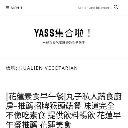
Skip
MENU
to
content
YASS集合啦！
一群喜愛吃喝玩樂的執著份子
標籤:
HUALIEN VEGETARIAN
[花蓮素食早午餐]丸子私人蔬食廚
房-推薦招牌猴頭菇餐 味道完全
不像吃素食 提供飲料暢飲 花蓮早
午餐推薦 花蓮美食