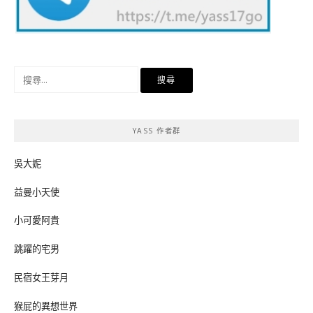
搜
尋
關
鍵
YASS 作者群
字:
吳大妮
益曼小天使
小可愛阿貴
跳躍的宅男
民宿女王芽月
猴屁的異想世界