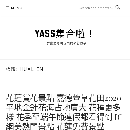
Skip
MENU
to
content
YASS集合啦！
一群喜愛吃喝玩樂的執著份子
標籤:
HUALIEN
花蓮賞花景點 嘉德萱草花田2020
平地金針花海占地廣大 花種更多
樣 花季至端午節連假都看得到 IG
網美熱門景點 花蓮免費景點