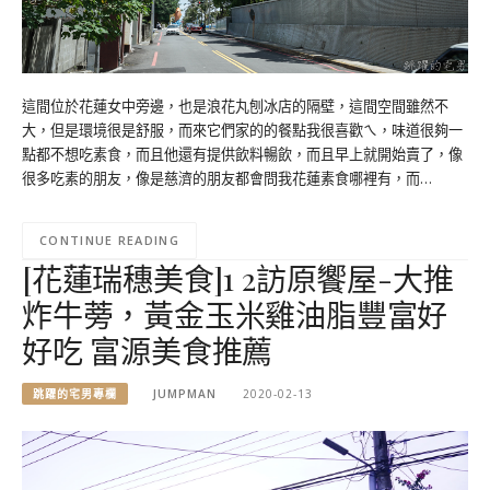
這間位於花蓮女中旁邊，也是浪花丸刨冰店的隔壁，這間空間雖然不
大，但是環境很是舒服，而來它們家的的餐點我很喜歡ㄟ，味道很夠一
點都不想吃素食，而且他還有提供飲料暢飲，而且早上就開始賣了，像
很多吃素的朋友，像是慈濟的朋友都會問我花蓮素食哪裡有，而…
CONTINUE READING
[花蓮瑞穗美食]1 2訪原饗屋-大推
炸牛蒡，黃金玉米雞油脂豐富好
好吃 富源美食推薦
跳躍的宅男專欄
JUMPMAN
2020-02-13