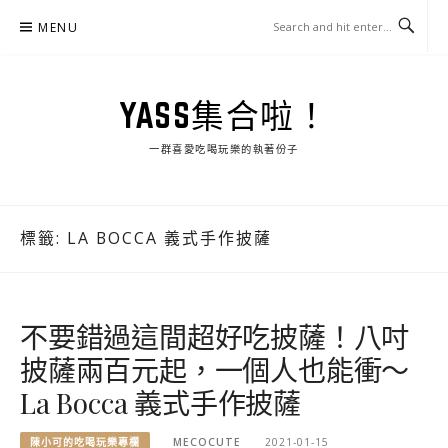
Skip
MENU
to
content
YASS集合啦！
一群喜愛吃喝玩樂的執著份子
標籤:
LA BOCCA 義式手作披薩
不要錯過這間超好吃披薩！八吋
披薩兩百元起，一個人也能衝～
La Bocca 義式手作披薩
陳小可的吃喝玩樂專欄
MECOCUTE
2021-01-15