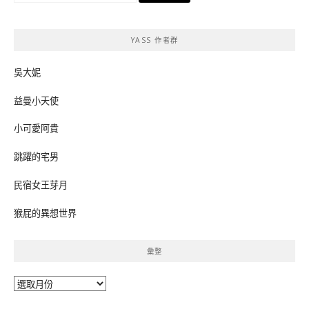
關
鍵
YASS 作者群
字:
吳大妮
益曼小天使
小可愛阿貴
跳躍的宅男
民宿女王芽月
猴屁的異想世界
彙整
彙
整