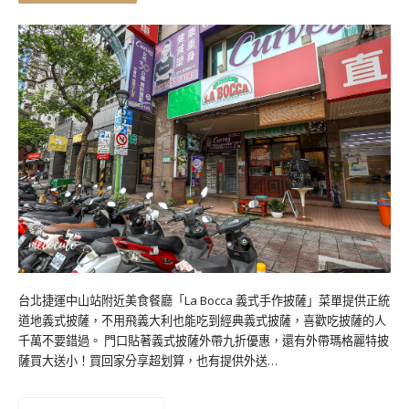
台北捷運中山站附近美食餐廳「La Bocca 義式手作披薩」菜單提供正統
道地義式披薩，不用飛義大利也能吃到經典義式披薩，喜歡吃披薩的人
千萬不要錯過。 門口貼著義式披薩外帶九折優惠，還有外帶瑪格麗特披
薩買大送小！買回家分享超划算，也有提供外送…