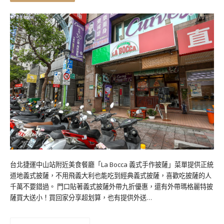
台北捷運中山站附近美食餐廳「La Bocca 義式手作披薩」菜單提供正統
道地義式披薩，不用飛義大利也能吃到經典義式披薩，喜歡吃披薩的人
千萬不要錯過。 門口貼著義式披薩外帶九折優惠，還有外帶瑪格麗特披
薩買大送小！買回家分享超划算，也有提供外送…