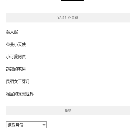
關
鍵
YASS 作者群
字:
吳大妮
益曼小天使
小可愛阿貴
跳躍的宅男
民宿女王芽月
猴屁的異想世界
彙整
彙
整