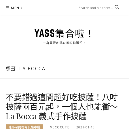
Skip
MENU
to
content
YASS集合啦！
一群喜愛吃喝玩樂的執著份子
標籤:
LA BOCCA
不要錯過這間超好吃披薩！八吋
披薩兩百元起，一個人也能衝～
La Bocca 義式手作披薩
陳小可的吃喝玩樂專欄
MECOCUTE
2021-01-15