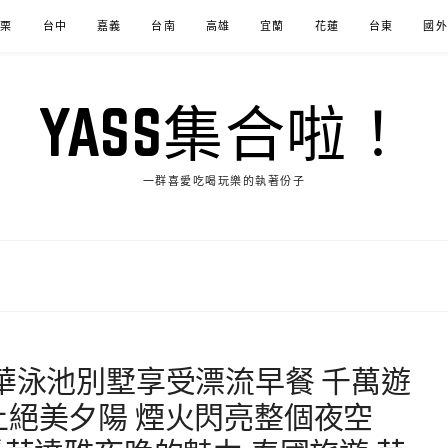
苗栗
台中
嘉義
台南
高雄
宜蘭
花蓮
台東
國外
YASS集合啦！
一群喜愛吃喝玩樂的執著份子
豪華泳池別墅享受漂流早餐 千萬遊
上絕美夕陽 煙火閃亮整個夜空