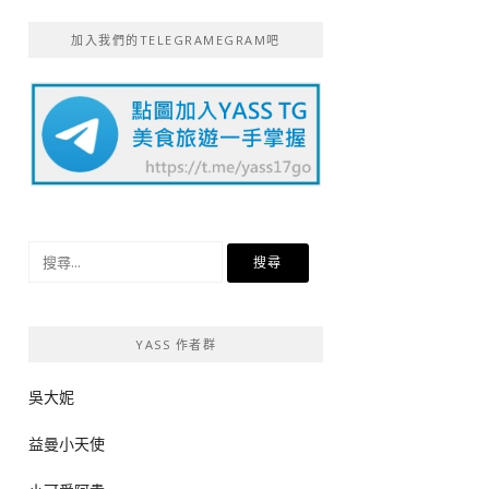
加入我們的TELEGRAMEGRAM吧
搜
尋
關
鍵
YASS 作者群
字:
吳大妮
益曼小天使