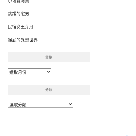
小可愛阿貴
跳躍的宅男
民宿女王芽月
猴屁的異想世界
彙整
彙
整
分類
分
類