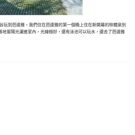
谷玩到芭達雅，我們住在芭達雅的第一個晚上住在新開幕的棕櫚泉別
棟的別墅，大片落地窗陽光灑進室內，光線極好，還有泳池可以玩水，還去了芭達雅