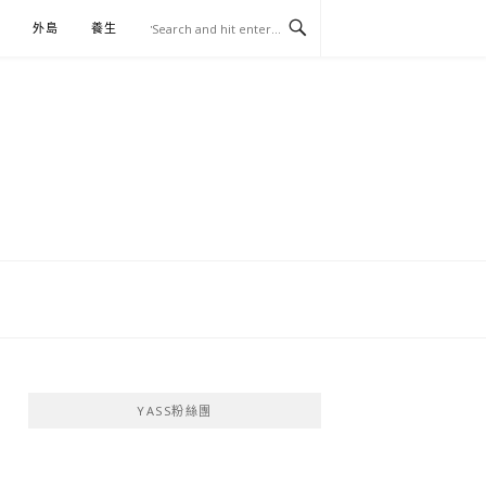
外島
養生
伴手禮
YASS粉絲團