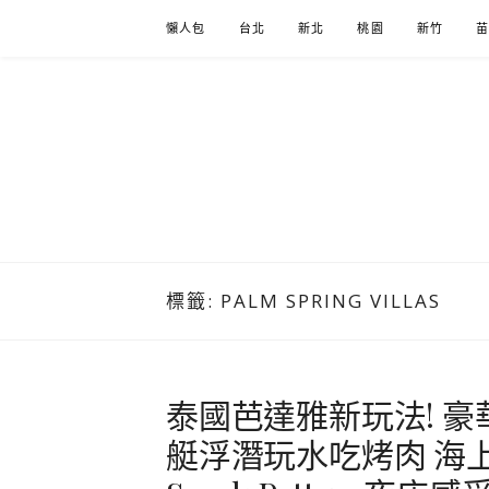
Skip
懶人包
台北
新北
桃園
新竹
to
content
標籤:
PALM SPRING VILLAS
泰國芭達雅新玩法! 
艇浮潛玩水吃烤肉 海