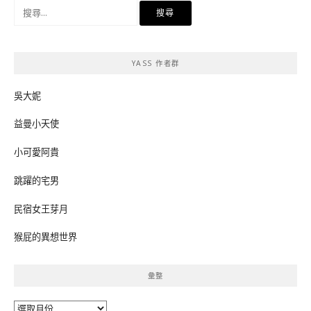
搜
尋
關
鍵
YASS 作者群
字:
吳大妮
益曼小天使
小可愛阿貴
跳躍的宅男
民宿女王芽月
猴屁的異想世界
彙整
彙