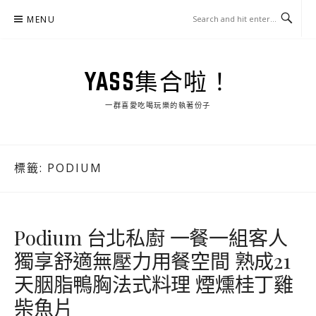
Skip
MENU
to
content
YASS集合啦！
一群喜愛吃喝玩樂的執著份子
標籤:
PODIUM
Podium 台北私廚 一餐一組客人
獨享舒適無壓力用餐空間 熟成21
天胭脂鴨胸法式料理 煙燻桂丁雞
柴魚片