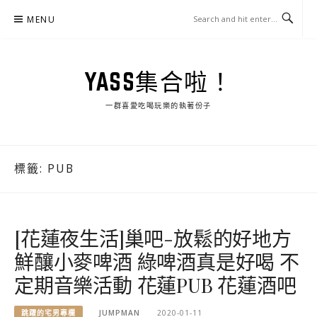
Skip
MENU
to
content
YASS集合啦！
一群喜愛吃喝玩樂的執著份子
標籤:
PUB
[花蓮夜生活]巢吧-放鬆的好地方
鮮釀小麥啤酒 綠啤酒真是好喝 不
定期音樂活動 花蓮PUB 花蓮酒吧
跳躍的宅男專欄
JUMPMAN
2020-01-11