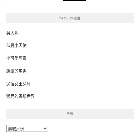
關
鍵
YASS 作者群
字:
吳大妮
益曼小天使
小可愛阿貴
跳躍的宅男
民宿女王芽月
猴屁的異想世界
彙整
彙
整