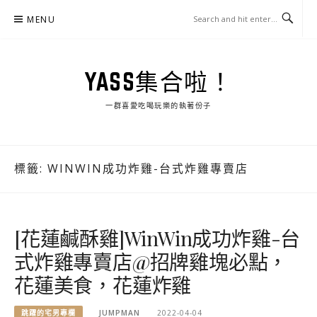
Skip
MENU
to
content
YASS集合啦！
一群喜愛吃喝玩樂的執著份子
標籤:
WINWIN成功炸雞-台式炸雞專賣店
[花蓮鹹酥雞]WinWin成功炸雞-台
式炸雞專賣店@招牌雞塊必點，
花蓮美食，花蓮炸雞
跳躍的宅男專欄
JUMPMAN
2022-04-04