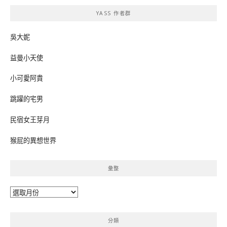
鍵
YASS 作者群
字:
吳大妮
益曼小天使
小可愛阿貴
跳躍的宅男
民宿女王芽月
猴屁的異想世界
彙整
彙
整
分類