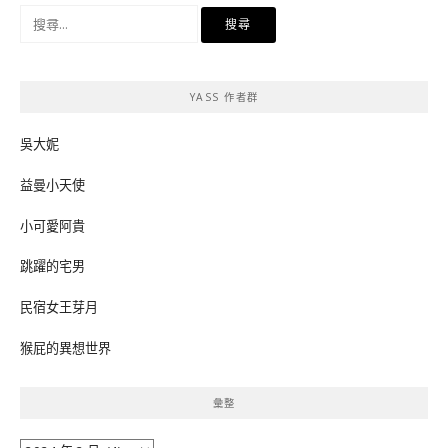
搜
尋
關
鍵
YASS 作者群
字:
吳大妮
益曼小天使
小可愛阿貴
跳躍的宅男
民宿女王芽月
猴屁的異想世界
彙整