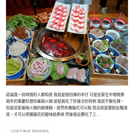
認識我一段時間的人都知道 我就是個怕辣的卒仔 可是這家在中壢開業
兩年的重慶好想你蓋碗火鍋 卻是我吃了好幾次的特例 我就不敢吃辣，
但是這家蓋碗火鍋的麻辣鍋，居然有豬腦花可以點 而且就是要配這種湯
底，才可以把豬腦花的腥味給煮掉 然後我自費吃了三…
CONTINUE READING