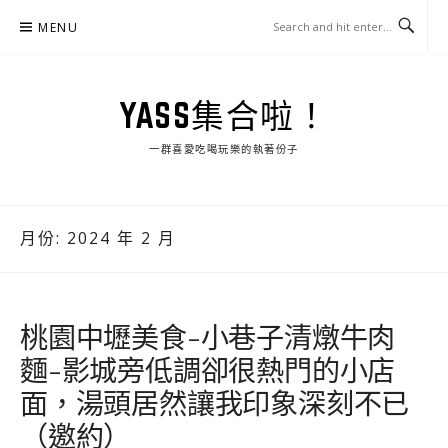
Skip
MENU
to
content
YASS集合啦！
一群喜愛吃喝玩樂的執著份子
月份:
2024 年 2 月
桃園中壢美食-小巷子清燉牛肉
麵-影城旁低調卻很熱門的小店
面，湯頭居然讓我印象深刻不已
（邀約）