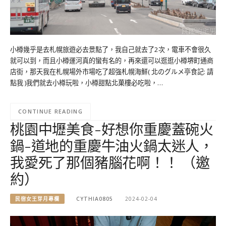
小樽幾乎是去札幌旅遊必去景點了，我自己就去了2次，電車不會很久
就可以到，而且小樽運河真的蠻有名的，再來還可以逛逛小樽堺町通商
店街，那天我在札幌場外市場吃了超強札幌海鮮( 北のグルメ亭食記: 請
點我 )我們就去小樽玩啦，小樽甜點北菓樓必吃啦，…
CONTINUE READING
桃園中壢美食-好想你重慶蓋碗火
鍋-道地的重慶牛油火鍋太迷人，
我愛死了那個豬腦花啊！！ （邀
約）
民宿女王芽月專欄
CYTHIA0805
2024-02-04