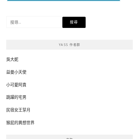
搜
尋
關
鍵
YASS 作者群
字:
吳大妮
益曼小天使
小可愛阿貴
跳躍的宅男
民宿女王芽月
猴屁的異想世界