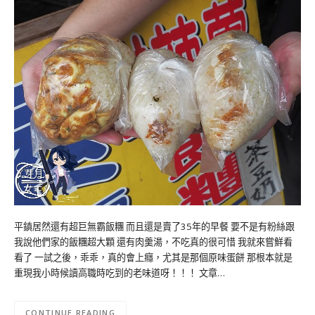
平鎮居然還有超巨無霸飯糰 而且還是賣了35年的早餐 要不是有粉絲跟
我說他們家的飯糰超大顆 還有肉羹湯，不吃真的很可惜 我就來嘗鮮看
看了 一試之後，乖乖，真的會上癮，尤其是那個原味蛋餅 那根本就是
重現我小時候讀高職時吃到的老味道呀！！！ 文章…
CONTINUE READING