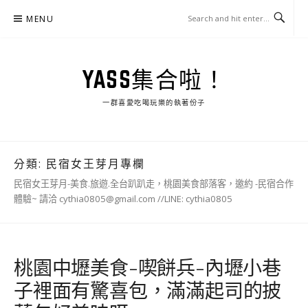
Skip
MENU
to
content
YASS集合啦！
一群喜愛吃喝玩樂的執著份子
分類:
民宿女王芽月專欄
民宿女王芽月-美食.旅遊.全台趴趴走，桃園美食部落客，邀約 -民宿合作
體驗~ 請洽 cythia0805@gmail.com //LINE: cythia0805
桃園中壢美食-喫餅兵-內壢小巷
子裡面有驚喜包，滿滿起司的披