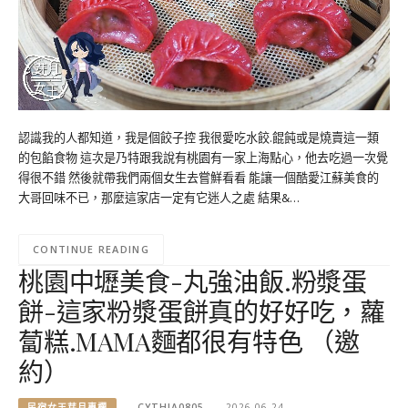
認識我的人都知道，我是個餃子控 我很愛吃水餃.餛飩或是燒賣這一類
的包餡食物 這次是乃特跟我說有桃園有一家上海點心，他去吃過一次覺
得很不錯 然後就帶我們兩個女生去嘗鮮看看 能讓一個酷愛江蘇美食的
大哥回味不已，那麼這家店一定有它迷人之處 結果&…
CONTINUE READING
桃園中壢美食-丸強油飯.粉漿蛋
餅-這家粉漿蛋餅真的好好吃，蘿
蔔糕.MAMA麵都很有特色 （邀
約）
民宿女王芽月專欄
CYTHIA0805
2026-06-24