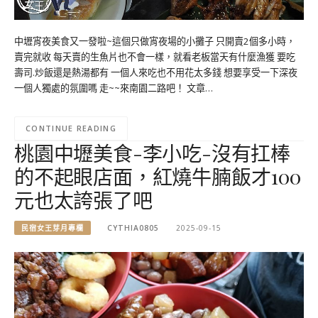
中壢宵夜美食又一發啦~這個只做宵夜場的小攤子 只開賣2個多小時，
賣完就收 每天賣的生魚片也不會一樣，就看老板當天有什麼漁獲 要吃
壽司.炒飯還是熱湯都有 一個人來吃也不用花太多錢 想要享受一下深夜
一個人獨處的氛圍嗎 走~~來南園二路吧！ 文章…
CONTINUE READING
桃園中壢美食-李小吃-沒有扛棒
的不起眼店面，紅燒牛腩飯才100
元也太誇張了吧
民宿女王芽月專欄
CYTHIA0805
2025-09-15