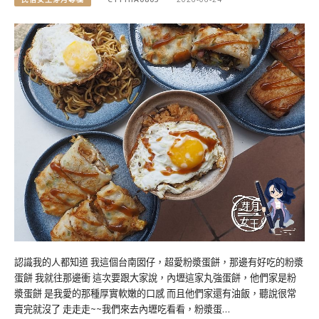
認識我的人都知道 我這個台南囡仔，超愛粉漿蛋餅，那邊有好吃的粉漿
蛋餅 我就往那邊衝 這次要跟大家說，內壢這家丸強蛋餅，他們家是粉
漿蛋餅 是我愛的那種厚實軟嫩的口感 而且他們家還有油飯，聽說很常
賣完就沒了 走走走~~我們來去內壢吃看看，粉漿蛋…