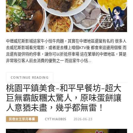
中壢威尼斯影城這家牛小恬牛肉麵，其實在中壢地區還蠻有名的 很多人
去威尼斯影城看完電影，或者是去樓上唱個KTV後 都會來這邊用個餐 而
且還有提供特約停車，讓你可以折抵停車場 這在繁華的中壢地區，算是
非常吸引客人前去消費的優勢之一 而這家牛小恬…
CONTINUE READING
桃園平鎮美食-和平早餐坊-超大
巨無霸飯糰太驚人，原味蛋餅讓
人意猶未盡，幾乎都無雷！
民宿女王芽月專欄
CYTHIA0805
2026-06-23