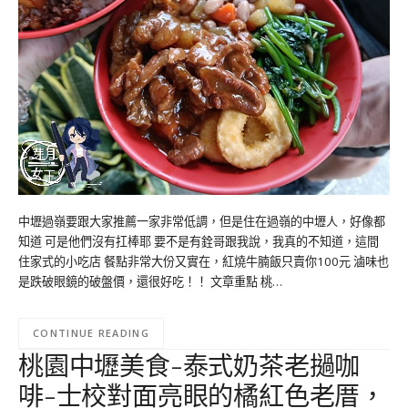
中壢過嶺要跟大家推薦一家非常低調，但是住在過嶺的中壢人，好像都
知道 可是他們沒有扛棒耶 要不是有銓哥跟我說，我真的不知道，這間
住家式的小吃店 餐點非常大份又實在，紅燒牛腩飯只賣你100元 滷味也
是跌破眼鏡的破盤價，還很好吃！！ 文章重點 桃…
CONTINUE READING
桃園中壢美食-泰式奶茶老撾咖
啡-士校對面亮眼的橘紅色老厝，