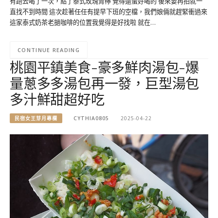
有跑去喝了一次，點了泰式玫瑰青檸 覺得還蠻好喝的 後來要再拍就一
直找不到時間 這次趁著任任有提早下班的空檔，我們娘倆就趕緊衝過來
這家泰式奶茶老撾咖啡的位置我覺得是好找啦 就在…
CONTINUE READING
桃園平鎮美食-豪多鮮肉湯包-爆
量蔥多多湯包再一發，巨型湯包
多汁鮮甜超好吃
民宿女王芽月專欄
CYTHIA0805
2025-04-22