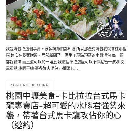
我是湯包控這個事實，很多粉絲們都知道 所以那邊有湯包我就會往那裡
衝 這次在我家附近，居然新開了一家手工現點現蒸的小籠湯包 每一顆
都好飽滿 而且還可以加一堆蔥 我這個蔥控怎麼可以不快點衝一波咧 文
章重點 桃園平鎮-豪多鮮肉湯包 小籠湯包 …
CONTINUE READING
桃園中壢美食-卡比拉拉台式馬卡
龍專賣店-超可愛的水豚君強勢來
襲，帶著台式馬卡龍攻佔你的心
（邀約）