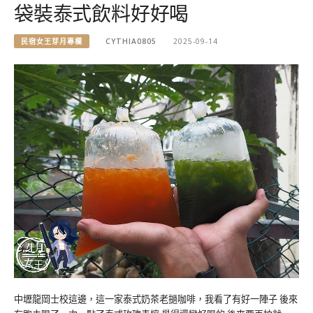
袋裝泰式飲料好好喝
民宿女王芽月專欄
CYTHIA0805
2025-09-14
中壢龍岡士校這邊，這一家泰式奶茶老撾咖啡，我看了有好一陣子 後來