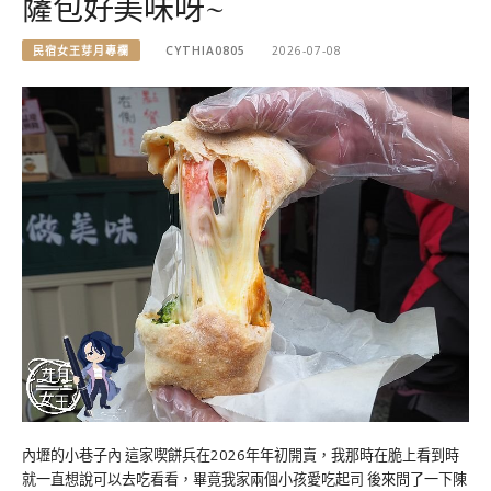
薩包好美味呀~
民宿女王芽月專欄
CYTHIA0805
2026-07-08
內壢的小巷子內 這家喫餅兵在2026年年初開賣，我那時在脆上看到時
就一直想說可以去吃看看，畢竟我家兩個小孩愛吃起司 後來問了一下陳