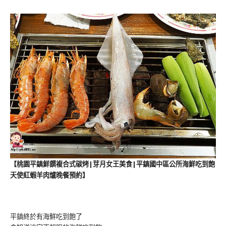
【桃園平鎮鮮饌複合式碳烤|芽月女王美食|平鎮國中區公所海鮮吃到飽
天使紅蝦羊肉爐晚餐預約】
平鎮終於有海鮮吃到飽了