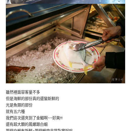
雖然裡面容客量不多
但是海鮮的部份真的還蠻新鮮的
光是魚類的部份
就有五六種
我們這次還夾到了金鯧啊~~好爽!!!
還有超大顆的鳳螺跟白蝦
那個白蝦有新鮮~那個蝦肉非常紮實好吃