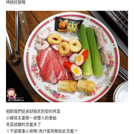
烤過好甜哦
相對我們這桌豺狼虎豹型的夾菜
小緯哥夫妻那一桌雙人約會組
夾菜就顯的含蓄多了
丫不是圍事小哥嗎?為什麼用餐如此含蓄??