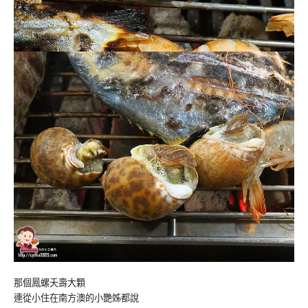
那個鳳螺夭壽大顆
連從小住在南方澳的小艷姊都說