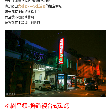
會知道這家不起眼的海鮮吃到飽
也是經由
大桃園line@生活圈
的格友通報
每天都有不同的漁獲上桌
而且還不收服務費啊~~
位置就在平鎮國中附近哦
桃園平鎮-鮮饌複合式碳烤