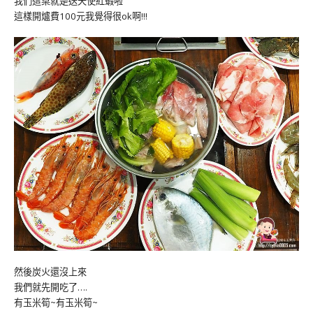
我們這桌就是送天使紅蝦啦
這樣開爐費100元我覺得很ok啊!!!
然後炭火還沒上來
我們就先開吃了….
有玉米筍~有玉米筍~