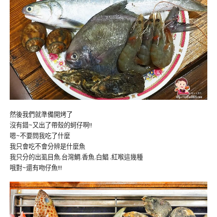
然後我們就準備開烤了
沒有錯~又出了帶殼的蚵仔啊!!
嗯~不要問我吃了什麼
我只會吃不會分辨是什麼魚
我只分的出虱目魚.台灣鯛.香魚.白鯧 .紅喉這幾種
哦對~還有吻仔魚!!!