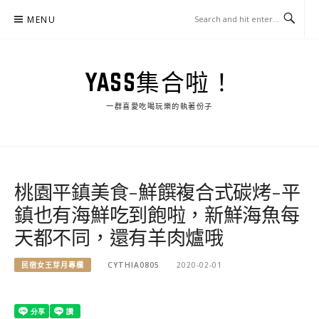
Skip
MENU
to
content
YASS集合啦！
一群喜愛吃喝玩樂的執著份子
桃園平鎮美食-鮮饌複合式碳烤-平
鎮也有海鮮吃到飽啦，新鮮海魚每
天都不同，還有羊肉爐哦
民宿女王芽月專欄
CYTHIA0805
2020-02-01