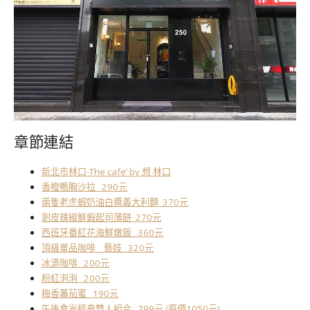
章節連結
新北市林口-The cafe’ by 想 林口
香橙鴨胸沙拉 290元
兩隻老虎蝦奶油白醬義大利麵 370元
剝皮辣椒鮮蝦起司薄餅 270元
西班牙番紅花海鮮燉飯 360元
頂級單品咖啡 藝妓 320元
冰滴咖啡 200元
粉紅泡泡 200元
梅香蕃茄蜜 190元
午後食光經典雙人組合 799元 (原價1050元)