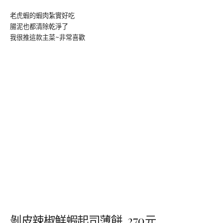
老虎蝦的蝦肉紮實好吃
腸泥也都清除乾淨了
我很推這款主菜~非常喜歡
剝皮辣椒鮮蝦起司薄餅 270元