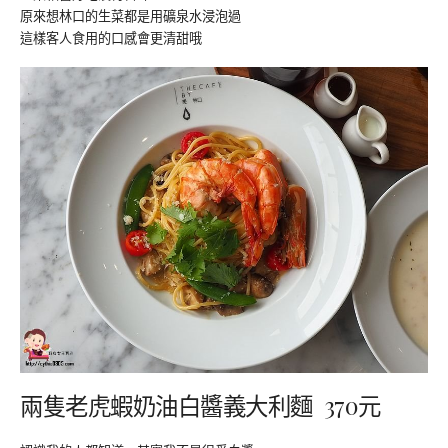
原來想林口的生菜都是用礦泉水浸泡過
這樣客人食用的口感會更清甜哦
兩隻老虎蝦奶油白醬義大利麵 370元