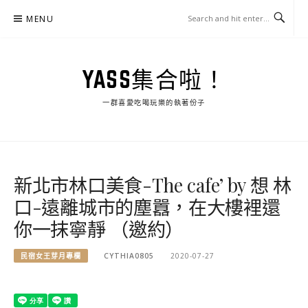
Skip
MENU
to
content
YASS集合啦！
一群喜愛吃喝玩樂的執著份子
新北市林口美食-The cafe’ by 想 林
口-遠離城市的塵囂，在大樓裡還
你一抹寧靜 （邀約）
民宿女王芽月專欄
CYTHIA0805
2020-07-27