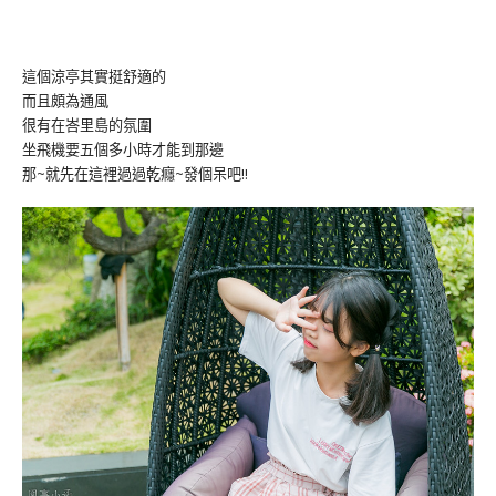
這個涼亭其實挺舒適的
而且頗為通風
很有在峇里島的氛圍
坐飛機要五個多小時才能到那邊
那~就先在這裡過過乾癮~發個呆吧!!