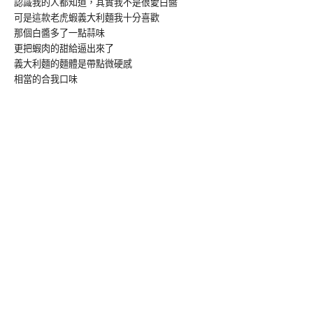
認識我的人都知道，其實我不是很愛白醬
可是這款老虎蝦義大利麵我十分喜歡
那個白醬多了一點蒜味
更把蝦肉的甜給逼出來了
義大利麵的麵體是帶點微硬感
相當的合我口味