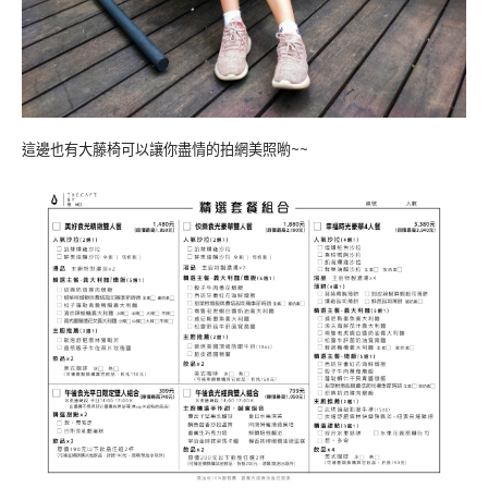
這邊也有大藤椅可以讓你盡情的拍網美照喲~~