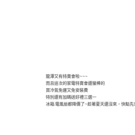
龍潭又有特賣會啦~~~
而且這次的家電特賣會還蠻棒的
買冷氣免運又免安裝費
特別還有加碼送好禮三選一
冰箱.電風扇都降價了~趁著夏天還沒來，快點先來採