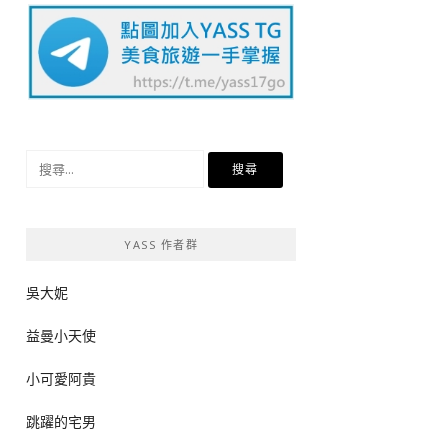
搜
尋
關
鍵
YASS 作者群
字:
吳大妮
益曼小天使
小可愛阿貴
跳躍的宅男