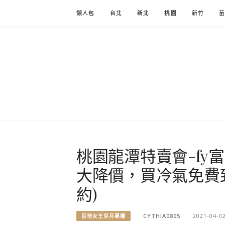
Skip
懶人包
台北
新北
桃園
新竹
to
content
桃園龍潭特賣會-fy
大降價，買冷氣免費
約)
CYTHIA0805
2021-04-0
民宿女王芽月專欄