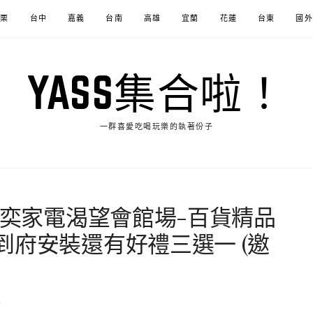
苗栗
台中
嘉義
台南
高雄
宜蘭
花蓮
台東
國外
YASS集合啦！
一群喜愛吃喝玩樂的執著份子
富奕家電渴望會館場-百貨精品
到府安裝還有好禮三選一 (邀
2