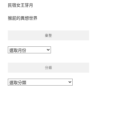
民宿女王芽月
猴屁的異想世界
彙整
彙
整
分類
分
類