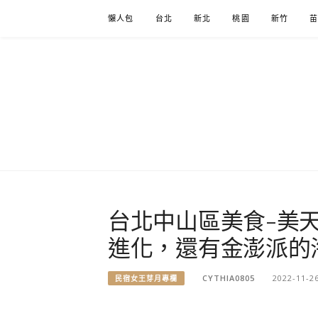
Skip
懶人包
台北
新北
桃園
新竹
to
content
台北中山區美食-美
進化，還有金澎派的
CYTHIA0805
2022-11-2
民宿女王芽月專欄