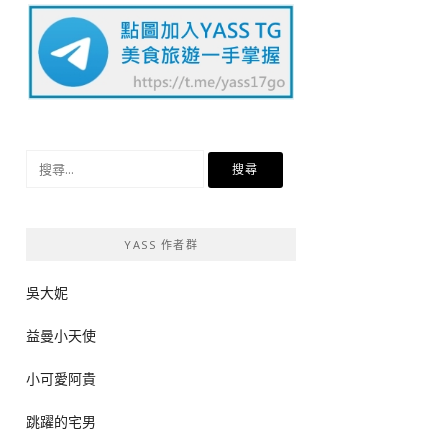
搜
尋
關
鍵
YASS 作者群
字:
吳大妮
益曼小天使
小可愛阿貴
跳躍的宅男