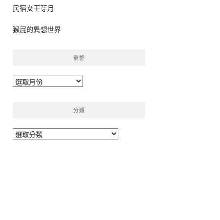
民宿女王芽月
猴屁的異想世界
彙整
彙
整
分類
分
類