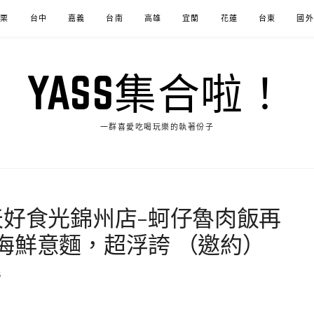
苗栗
台中
嘉義
台南
高雄
宜蘭
花蓮
台東
國外
YASS集合啦！
一群喜愛吃喝玩樂的執著份子
天好食光錦州店-蚵仔魯肉飯再
海鮮意麵，超浮誇 （邀約）
6