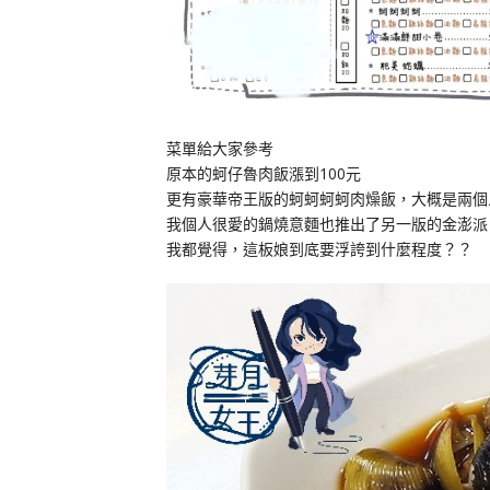
菜單給大家參考
原本的蚵仔魯肉飯漲到100元
更有豪華帝王版的蚵蚵蚵蚵肉燥飯，大概是兩個
我個人很愛的鍋燒意麵也推出了另一版的金澎派
我都覺得，這板娘到底要浮誇到什麼程度？？