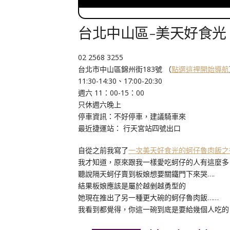
台北中山區-美天好食光
02 2568 3255
台北市中山區錦州街183號 （
點選這裡開始導航
11:30-14:30、17:00-20:30
週六 11：00-15：00
只休週六晚上
停車資訊：不好停車，建議騎車來
最近捷運站： 行天宮站四號出口
自從之前我寫了
一次美天好食光的蚵仔魯肉飯之
我才知道，原來跟我一樣愛吃蚵仔的人有這麼多
聽說隔天蚵仔賣到板娘想要關鐵門下來哭….
結果板娘應該是屬於越剉越勇型的
她現在推出了另一種更大碗的蚵仔魯肉飯……
我看到都覺得，你這一碗到底是要給幾個人吃的