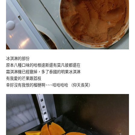
冰淇淋的部份
原本八種口味的哈根達斯還有莫凡彼都還在
霜淇淋機已經撤掉，多了泰國的明果冰淇淋
有我愛的芒果跟荔枝
幸好沒有我恨的榴槤啊~~~哇哈哈哈 （仰天長笑）