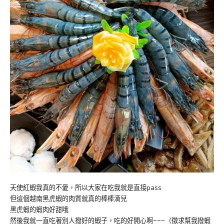
天使紅蝦我真的不愛，所以大家在吃我就是直接pass
但這個越南黑虎蝦的肉質就真的棒棒滴兒
黑虎蝦的蝦肉好甜哦
然後我就一直吃著別人撥好的蝦子，吃的好開心啊~~~（徵求幫我撥蝦