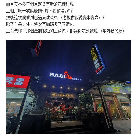
而且差不多三個月就會有新的花樣出現
三個月吃一次麻辣鍋~嗯，我覺得還行
然後這次我看到巴適又改菜單 （老板你很愛變來變去耶）
除了芒果之外，這次再加碼多了玉荷包
玉荷包耶，那個產期很短的玉荷包，都讓你吃到飽啦 （唉呀我的媽）