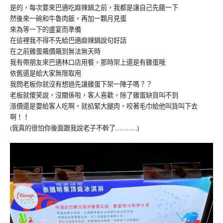
是的，每次要來巴適吃麻辣鍋之前，我都是讓自己先餓一下
然後來一碗和牛魯肉飯，再加一顆月見蛋
來為等一下的盛宴而準備
在這裡我不得不先給巴適麻辣鍋說句好話
在之前雞蛋飆價飆到無法無天時
我有帶朋友來巴適林口店用餐，那時架上還是有雞蛋哦
依舊還是給大家無限取用
我問老板你就沒有想過先讓雞蛋下架一陣子嗎？？
老板就傻笑說，沒關係啦，客人喜歡，除了雞蛋缺貨叫不到
漲價還是要給客人吃啊，就掐緊大腿肉，咬著毛巾給他叫貨叫下去
啊！！
(我真的很怕你後面跟我說老子不幹了…………)