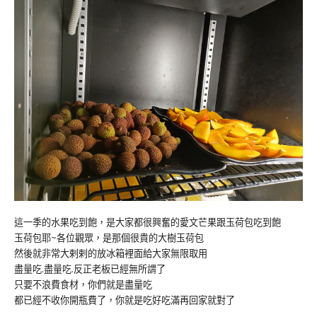
這一季的水果吃到飽，是大家都很興奮的愛文芒果跟玉荷包吃到飽
玉荷包耶~各位觀眾，是那個很貴的大樹玉荷包
然後就非常大剌剌的放冰箱裡面給大家無限取用
盡量吃.盡量吃.反正老板已經無所謂了
只要不浪費食材，你們就是盡量吃
都已經不收你開瓶費了，你就是吃好吃滿再回家就對了