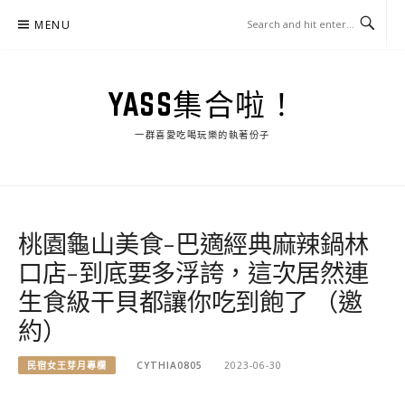
Skip
MENU
to
content
YASS集合啦！
一群喜愛吃喝玩樂的執著份子
桃園龜山美食-巴適經典麻辣鍋林
口店-到底要多浮誇，這次居然連
生食級干貝都讓你吃到飽了 （邀
約）
民宿女王芽月專欄
CYTHIA0805
2023-06-30