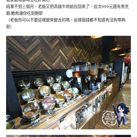
結果不到三個月，老板又把高級牛肉給拉回來了，這次999元還有黑虎
蝦.鮑魚讓你吃到飽耶
（老板你可以不要這樣變來變去的嗎，這樣我錢都不知道有沒有帶夠
耶）