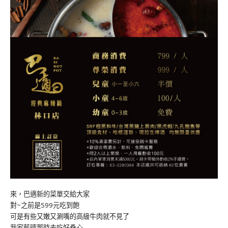
來，巴適新的菜單交給大家
對~之前是599元吃到飽
可是有些又嫩又涮嘴的高級牛肉就不見了
我家藍晴那時去吃好桑心