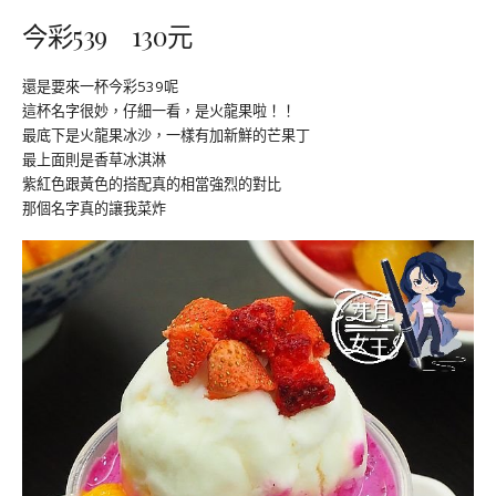
今彩539 130元
還是要來一杯今彩539呢
這杯名字很妙，仔細一看，是火龍果啦！！
最底下是火龍果冰沙，一樣有加新鮮的芒果丁
最上面則是香草冰淇淋
紫紅色跟黃色的搭配真的相當強烈的對比
那個名字真的讓我菜炸