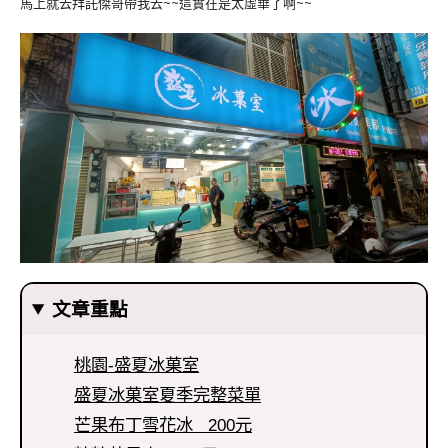
馬上就去拜託傑哥帶我去~~這實在是太虛華了啊~~
文章重點
桃園-盛夏冰菓室
盛夏冰菓室夏季完整菜單
芒果布丁雪花冰 200元