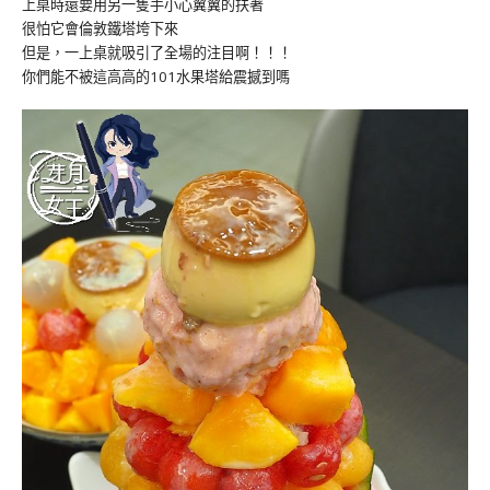
上桌時還要用另一隻手小心翼翼的扶著
很怕它會倫敦鐵塔垮下來
但是，一上桌就吸引了全場的注目啊！！！
你們能不被這高高的101水果塔給震撼到嗎