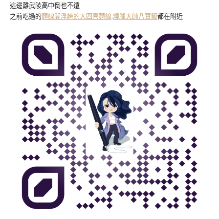
這邊離武陵高中倒也不遠
之前吃過的
麵線閣浮誇的大四喜麵線
.
燒臘大師八寶飯
都在附近