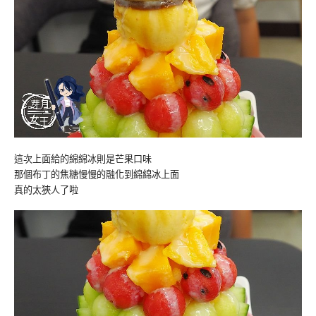
這次上面給的綿綿冰則是芒果口味
那個布丁的焦糖慢慢的融化到綿綿冰上面
真的太狹人了啦