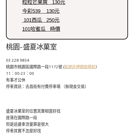
粒粒芒果爽 130元
今彩539 130元
101西瓜 250元
101哈蜜瓜 時價
桃園-盛夏冰菓室
03 228 9834
桃園市桃園區國際路一段1172號 (
點選這裡開始導航
）
11：00-23：00
有事才公休
停車資訊：吉昌街有付費停車場 （無現金交易）
盛夏冰菓室的位置其實相當好找
座落在國際路一段
但是這邊車流量算是很大
停車其實不怎麼好找