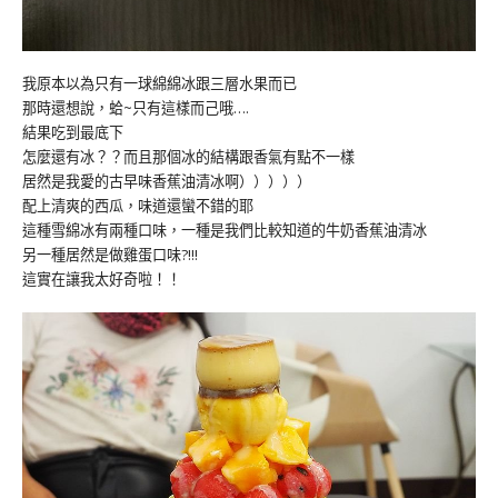
我原本以為只有一球綿綿冰跟三層水果而已
那時還想說，蛤~只有這樣而己哦….
結果吃到最底下
怎麼還有冰？？而且那個冰的結構跟香氣有點不一樣
居然是我愛的古早味香蕉油清冰啊）））））
配上清爽的西瓜，味道還蠻不錯的耶
這種雪綿冰有兩種口味，一種是我們比較知道的牛奶香蕉油清冰
另一種居然是做雞蛋口味?!!!
這實在讓我太好奇啦！！