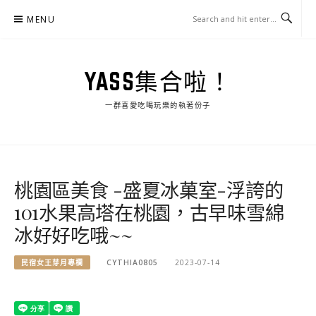
Skip
MENU
to
content
YASS集合啦！
一群喜愛吃喝玩樂的執著份子
桃園區美食 -盛夏冰菓室-浮誇的
101水果高塔在桃園，古早味雪綿
冰好好吃哦~~
民宿女王芽月專欄
CYTHIA0805
2023-07-14