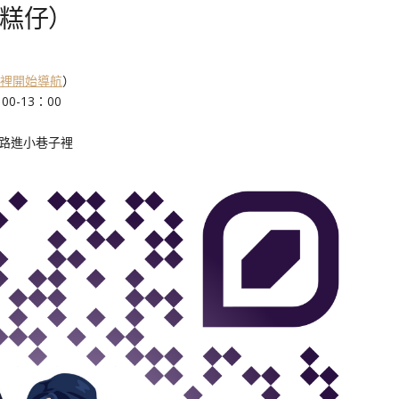
發糕仔）
裡開始導航
）
0-13：00
路進小巷子裡