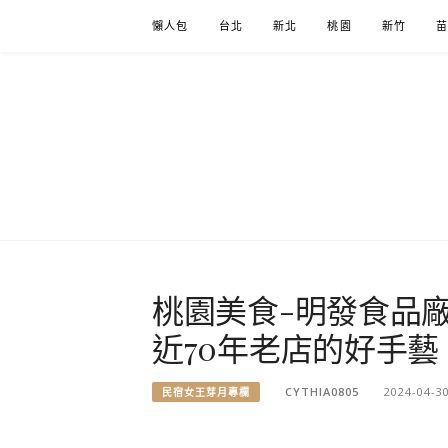
Skip
懶人包
台北
新北
桃園
新竹
to
content
桃園美食-明發食品
近70年老店的好手藝
CYTHIA0805
2024-04-3
民宿女王芽月專欄