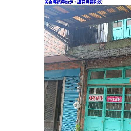
美食導航帶你走，讓芽月帶你吃