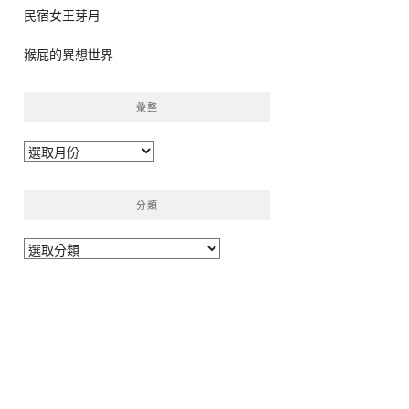
民宿女王芽月
猴屁的異想世界
彙整
彙
整
分類
分
類