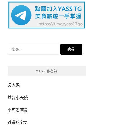
搜
尋
關
鍵
YASS 作者群
字:
吳大妮
益曼小天使
小可愛阿貴
跳躍的宅男