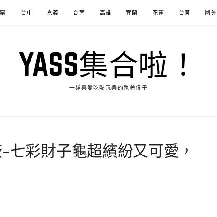
苗栗
台中
嘉義
台南
高雄
宜蘭
花蓮
台東
國外
YASS集合啦！
一群喜愛吃喝玩樂的執著份子
廠-七彩財子龜超繽紛又可愛，
0