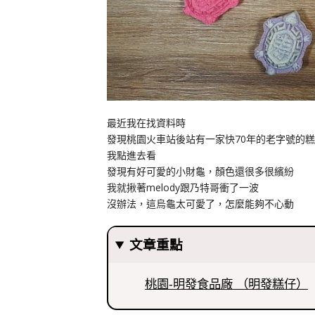
最近我在找資料時
發現桃園火車站後站有一家快70年的老字號的
我點進去看
發現有好可愛的小財龜，顏色還很多很繽紛
我就揪著melody跟乃特哥衝了一波
沒辦法，這烏龜太可愛了，怎麼能夠不心動
文章重點
桃園-明發食品廠 （明發糕仔）