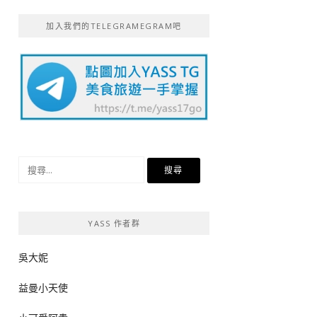
加入我們的TELEGRAMEGRAM吧
搜
尋
關
鍵
YASS 作者群
字:
吳大妮
益曼小天使