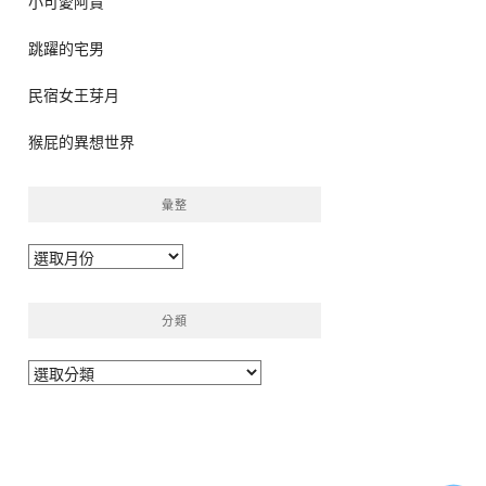
小可愛阿貴
跳躍的宅男
民宿女王芽月
猴屁的異想世界
彙整
彙
整
分類
分
類