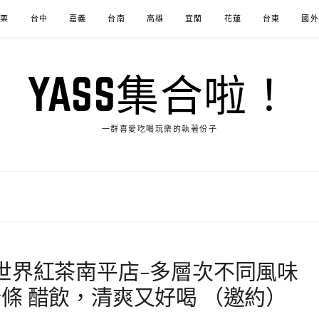
苗栗
台中
嘉義
台南
高雄
宜蘭
花蓮
台東
國外
YASS集合啦！
一群喜愛吃喝玩樂的執著份子
世界紅茶南平店-多層次不同風味
條 醋飲，清爽又好喝 （邀約）