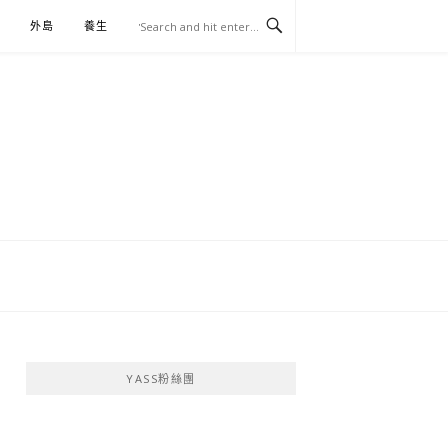
外島
養生
伴手禮
YASS粉絲團