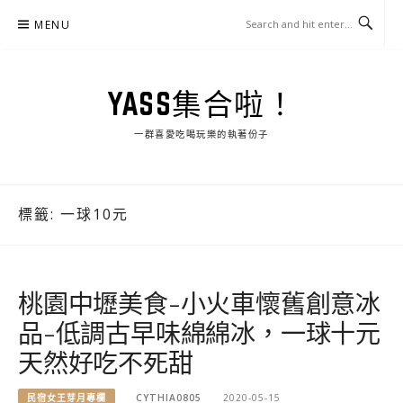
Skip
MENU
to
content
YASS集合啦！
一群喜愛吃喝玩樂的執著份子
標籤:
一球10元
桃園中壢美食-小火車懷舊創意冰
品-低調古早味綿綿冰，一球十元
天然好吃不死甜
民宿女王芽月專欄
CYTHIA0805
2020-05-15