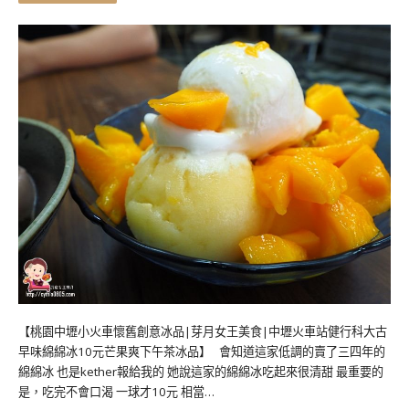
【桃園中壢小火車懷舊創意冰品|芽月女王美食|中壢火車站健行科大古
早味綿綿冰10元芒果爽下午茶冰品】 會知道這家低調的賣了三四年的
綿綿冰 也是kether報給我的 她說這家的綿綿冰吃起來很清甜 最重要的
是，吃完不會口渴 一球才10元 相當…