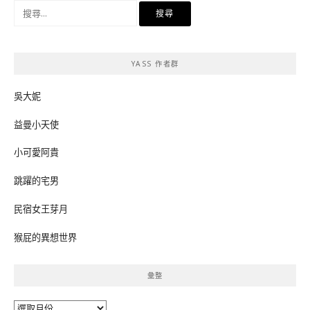
搜
尋
關
鍵
YASS 作者群
字:
吳大妮
益曼小天使
小可愛阿貴
跳躍的宅男
民宿女王芽月
猴屁的異想世界
彙整
彙