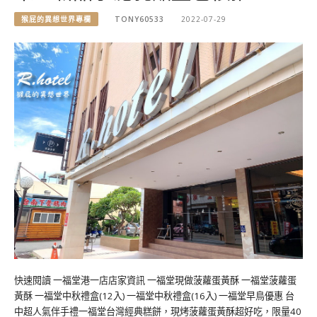
猴屁的異想世界專欄
TONY60533
2022-07-29
快速閱讀 一福堂港一店店家資訊 一福堂現做菠蘿蛋黃酥 一福堂菠蘿蛋
黃酥 一福堂中秋禮盒(12入) 一福堂中秋禮盒(16入) 一福堂早鳥優惠 台
中超人氣伴手禮一福堂台灣經典糕餅，現烤菠蘿蛋黃酥超好吃，限量40