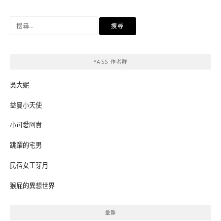
搜
尋
關
鍵
YASS 作者群
字:
吳大妮
益曼小天使
小可愛阿貴
跳躍的宅男
民宿女王芽月
猴屁的異想世界
彙整