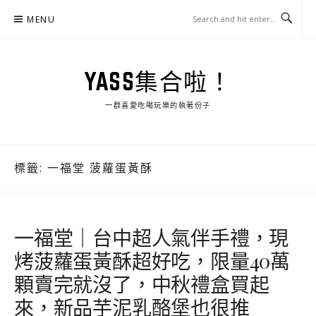
Skip
MENU
to
content
YASS集合啦！
一群喜愛吃喝玩樂的執著份子
標籤:
一福堂 菠蘿蛋黃酥
一福堂｜台中超人氣伴手禮，現
烤菠蘿蛋黃酥超好吃，限量40萬
顆賣完就沒了，中秋禮盒買起
來，新品芋泥乳酪堡也很推