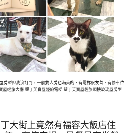
屋房型但我沒訂到，一般雙人房也滿美的，有電梯很友善、有停車位
芙寶屋輕旅大廳 墾丁芙寶屋輕旅電梯 墾丁芙寶屋輕旅頂樓玻璃屋房型
墾丁大街上竟然有福容大飯店住