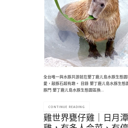
全台唯一與水豚共游就在墾丁鹿ㄦ島水豚生態園
愛，敲豚石超有趣。 目錄 墾丁鹿ㄦ島水豚生態
豚門 墾丁鹿ㄦ島水豚生態園區換…
CONTINUE READING
雞世界甕仔雞｜日月
雞，有多人合菜、有