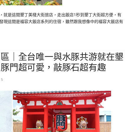
，就是這間墾丁美棧大街旅店，走出飯店1秒到墾丁大街超方便，有
發現這間是福容大飯店系列的住宿，雖然跟我想像中的福容大飯店有
園區｜全台唯一與水豚共游就在墾
的豚門超可愛，敲豚石超有趣
15