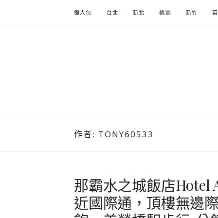
Skip
懶人包
台北
新北
桃園
新竹
to
content
作者:
TONY60533
那霸水之城飯店Hotel A
近國際通，頂樓無邊際