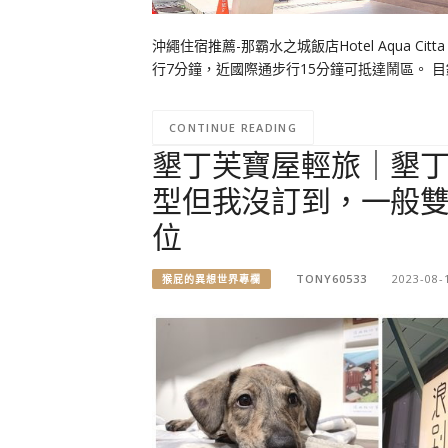
沖繩住宿推薦-那霸水之城飯店Hotel Aqua C
行7分鐘，近國際通步行15分鐘可抵達鬧區。 目錄 那霸水
CONTINUE READING
墾丁芙寶屋輕旅｜墾
型但我沒訂到，一般
位
TONY60533
2023-08-
猴屁的異想世界專欄