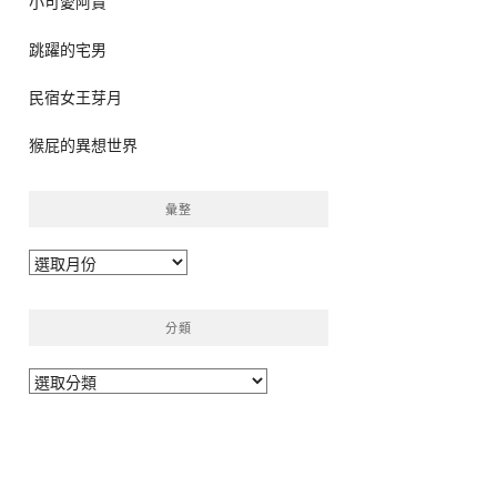
小可愛阿貴
跳躍的宅男
民宿女王芽月
猴屁的異想世界
彙整
彙
整
分類
分
類