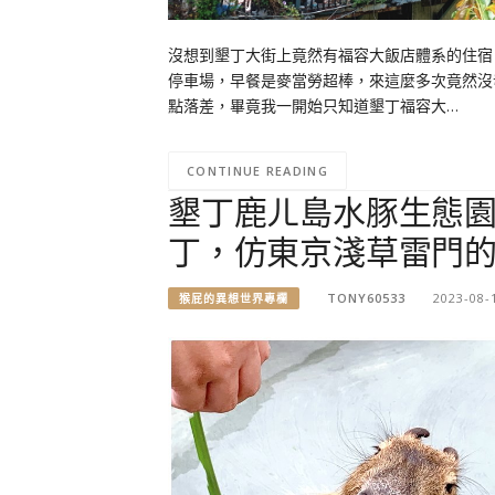
沒想到墾丁大街上竟然有福容大飯店體系的住宿
停車場，早餐是麥當勞超棒，來這麼多次竟然沒
點落差，畢竟我一開始只知道墾丁福容大…
CONTINUE READING
墾丁鹿ㄦ島水豚生態
丁，仿東京淺草雷門
TONY60533
2023-08-
猴屁的異想世界專欄