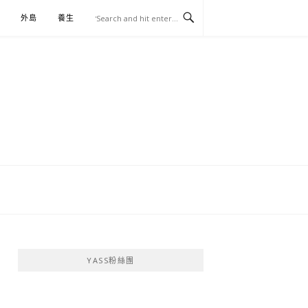
外島
養生
伴手禮
YASS粉絲團