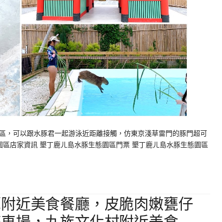
區，可以跟水豚君一起游泳近距離接觸，仿東京淺草雷門的豚門超可
園區店家資訊 墾丁鹿ㄦ島水豚生態園區門票 墾丁鹿ㄦ島水豚生態園區
潭附近美食餐廳，皮脆肉嫩甕仔
停車場，九族文化村附近美食