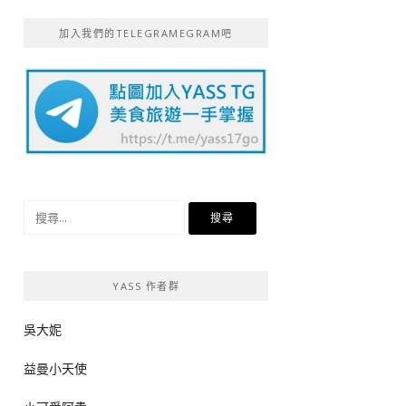
加入我們的TELEGRAMEGRAM吧
搜
尋
關
鍵
YASS 作者群
字:
吳大妮
益曼小天使