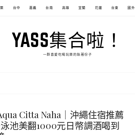
苗栗
台中
嘉義
台南
高雄
宜蘭
花蓮
台東
國外
YASS集合啦！
一群喜愛吃喝玩樂的執著份子
qua Citta Naha｜沖繩住宿推薦
泳池美翻1000元日幣調酒喝到