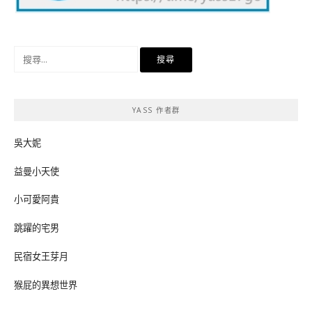
搜
尋
關
鍵
YASS 作者群
字:
吳大妮
益曼小天使
小可愛阿貴
跳躍的宅男
民宿女王芽月
猴屁的異想世界