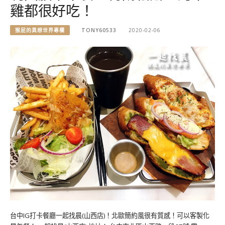
雞都很好吃！
猴屁的異想世界專欄
TONY60533
2020-02-06
台中IG打卡餐廳一起找晨(山西店)！北歐簡約風很有質感！可以客製化