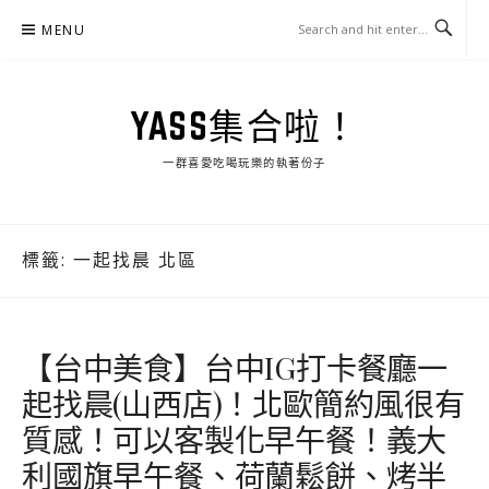
Skip
MENU
to
content
YASS集合啦！
一群喜愛吃喝玩樂的執著份子
標籤:
一起找晨 北區
【台中美食】台中IG打卡餐廳一
起找晨(山西店)！北歐簡約風很有
質感！可以客製化早午餐！義大
利國旗早午餐、荷蘭鬆餅、烤半