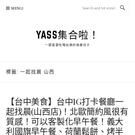
Skip
MENU
to
content
YASS集合啦！
一群喜愛吃喝玩樂的執著份子
標籤:
一起找晨 山西
【台中美食】台中IG打卡餐廳一
起找晨(山西店)！北歐簡約風很有
質感！可以客製化早午餐！義大
利國旗早午餐、荷蘭鬆餅、烤半