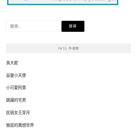
搜
尋
關
鍵
YASS 作者群
字:
吳大妮
益曼小天使
小可愛阿貴
跳躍的宅男
民宿女王芽月
猴屁的異想世界