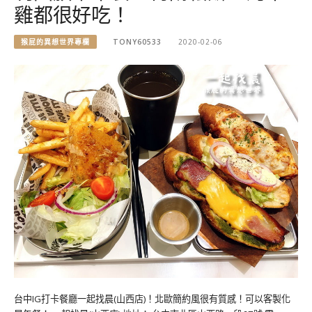
雞都很好吃！
猴屁的異想世界專欄
TONY60533
2020-02-06
台中IG打卡餐廳一起找晨(山西店)！北歐簡約風很有質感！可以客製化