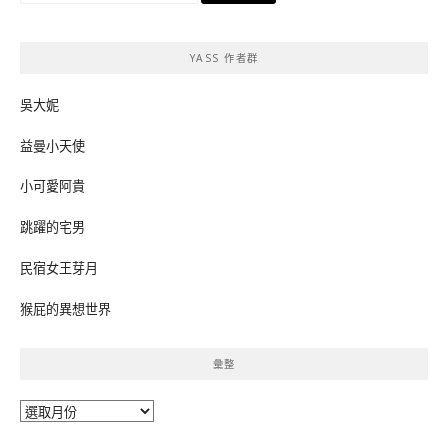
關
鍵
YASS 作者群
字:
吳大妮
益曼小天使
小可愛阿貴
跳躍的宅男
民宿女王芽月
猴屁的異想世界
彙整
彙
整