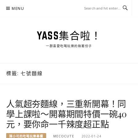
Skip
MENU
to
content
YASS集合啦！
一群喜愛吃喝玩樂的執著份子
標籤:
七號麵線
人氣超夯麵線，三重新開幕！同
學上課啦～開幕期間特價一碗40
元，要你命一千辣度超正點
陳小可的吃喝玩樂專欄
MECOCUTE
2022-01-24