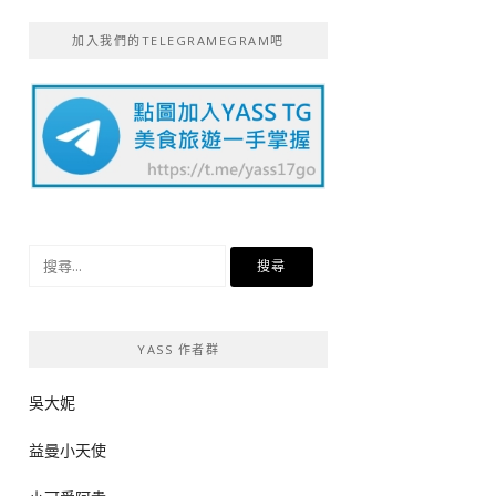
加入我們的TELEGRAMEGRAM吧
搜
尋
關
鍵
YASS 作者群
字:
吳大妮
益曼小天使