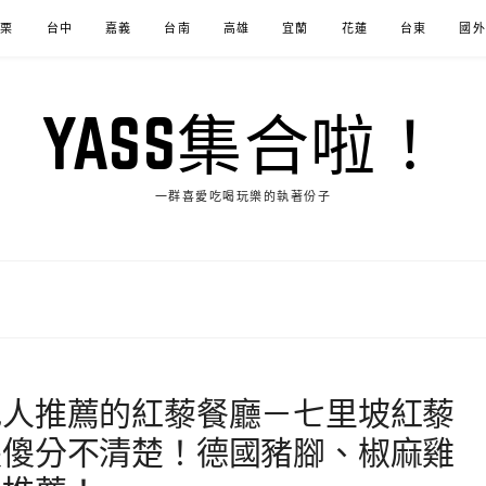
苗栗
台中
嘉義
台南
高雄
宜蘭
花蓮
台東
國外
YASS集合啦！
一群喜愛吃喝玩樂的執著份子
地人推薦的紅藜餐廳－七里坡紅藜
傻傻分不清楚！德國豬腳、椒麻雞