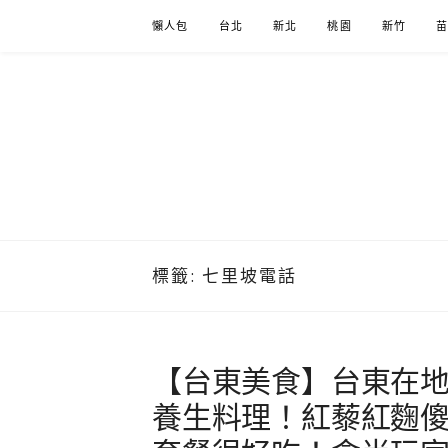
Skip
懶人包
台北
新北
桃園
新竹
to
content
標籤:
七里坡電話
【台東美食】台東在
養生料理！紅藜紅麴