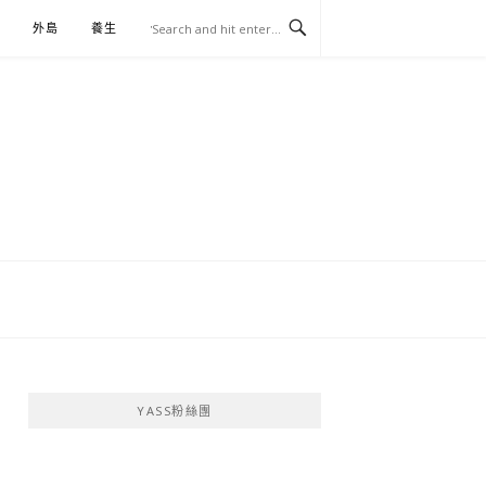
外島
養生
伴手禮
YASS粉絲團