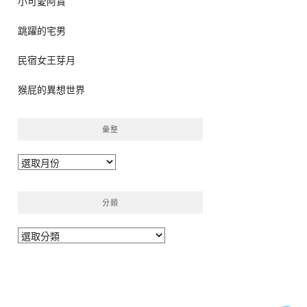
小可愛阿貴
跳躍的宅男
民宿女王芽月
猴屁的異想世界
彙整
彙
整
分類
分
類