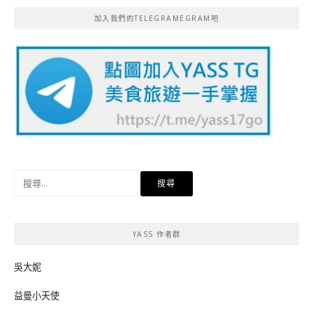
加入我們的TELEGRAMEGRAM吧
搜
尋
關
鍵
YASS 作者群
字:
吳大妮
益曼小天使