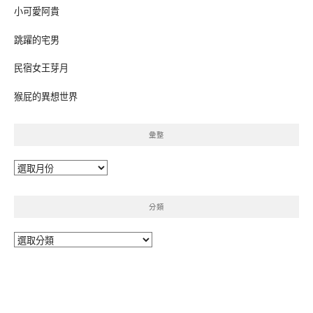
小可愛阿貴
跳躍的宅男
民宿女王芽月
猴屁的異想世界
彙整
彙
整
分類
分
類