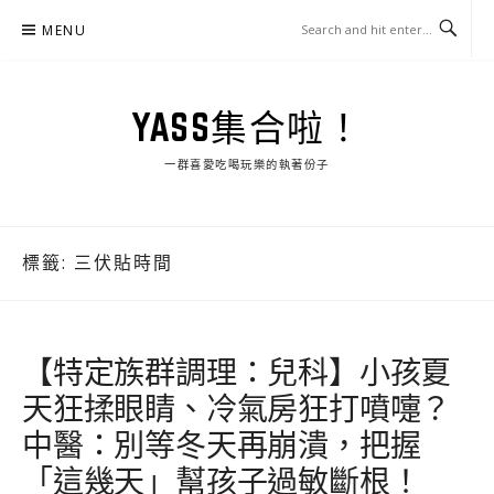
Skip
MENU
to
content
YASS集合啦！
一群喜愛吃喝玩樂的執著份子
標籤:
三伏貼時間
【特定族群調理：兒科】小孩夏
天狂揉眼睛、冷氣房狂打噴嚏？
中醫：別等冬天再崩潰，把握
「這幾天」幫孩子過敏斷根！