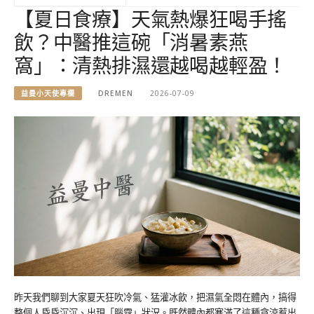
【夏日食療】天氣熱爆狂喝手搖
飲？中醫推這碗「消暑素燕
窩」：清熱排濕還越喝越輕盈！
益曼小天使專欄
DREMEN
2026-07-09
昨天我們聊到大家夏天狂吹冷氣、猛灌冰飲，把濕氣全悶在體內，搞得
整個人昏昏沉沉、出現「腦霧」狀況。既然體內都塞滿了這種貪涼惹出