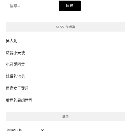
搜
尋
關
鍵
YASS 作者群
字:
吳大妮
益曼小天使
小可愛阿貴
跳躍的宅男
民宿女王芽月
猴屁的異想世界
彙整
彙