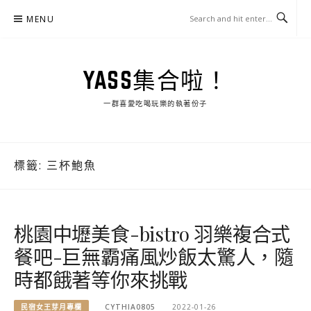
Skip
MENU
to
content
YASS集合啦！
一群喜愛吃喝玩樂的執著份子
標籤:
三杯鮑魚
桃園中壢美食-bistro 羽樂複合式
餐吧-巨無霸痛風炒飯太驚人，隨
時都餓著等你來挑戰
民宿女王芽月專欄
CYTHIA0805
2022-01-26