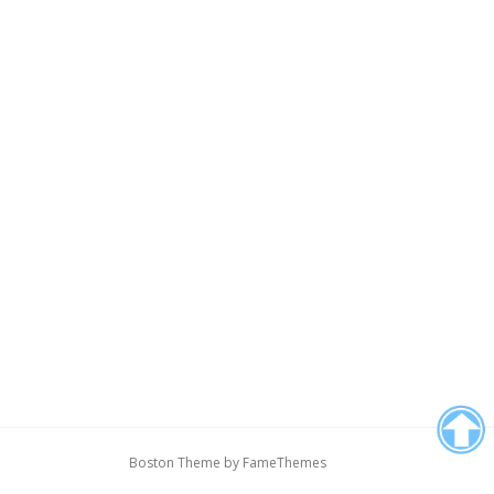
Boston Theme by
FameThemes