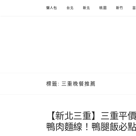
Skip
懶人包
台北
新北
桃園
新竹
to
content
標籤:
三重晚餐推薦
【新北三重】三重平價
鴨肉麵線！鴨腿飯必