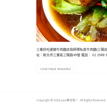
三重好吃連鎖牛肉麵店翁師傅私房牛肉麵(三陽店
址：新北市三重區三陽路49號 電話： 02 2988 9
CONTINUE READING
Copyright © 2026 yass集合啦！. All Rights Reserved.