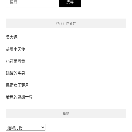
尋
關
鍵
YASS 作者群
字:
吳大妮
益曼小天使
小可愛阿貴
跳躍的宅男
民宿女王芽月
猴屁的異想世界
彙整
彙