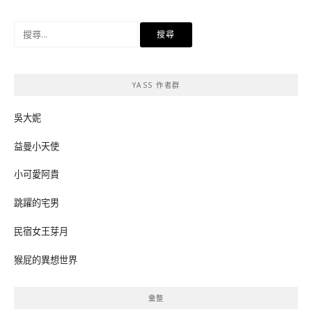
搜
尋
關
鍵
YASS 作者群
字:
吳大妮
益曼小天使
小可愛阿貴
跳躍的宅男
民宿女王芽月
猴屁的異想世界
彙整