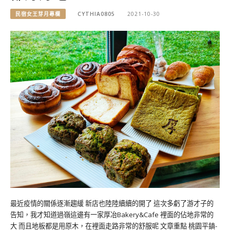
民宿女王芽月專欄
CYTHIA0805
2021-10-30
最近疫情的關係逐漸趨緩 新店也陸陸續續的開了 這次多虧了游才子的
告知，我才知道過嶺這邊有一家厚冶Bakery&Cafe 裡面的佔地非常的
大 而且地板都是用原木，在裡面走路非常的舒服呢 文章重點 桃園平鎮-