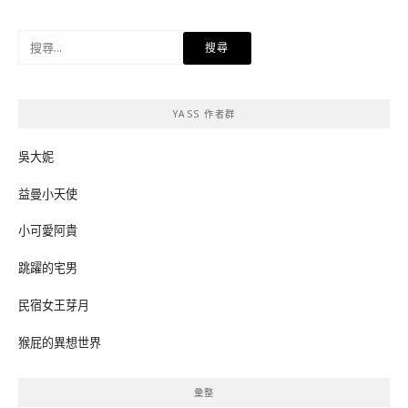
搜
尋
關
鍵
YASS 作者群
字:
吳大妮
益曼小天使
小可愛阿貴
跳躍的宅男
民宿女王芽月
猴屁的異想世界
彙整