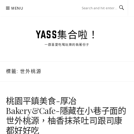
Skip
MENU
to
content
YASS集合啦！
一群喜愛吃喝玩樂的執著份子
標籤:
世外桃源
桃園平鎮美食-厚冶
Bakery&Cafe-隱藏在小巷子面的
世外桃源，柚香抹茶吐司跟司康
都好好吃