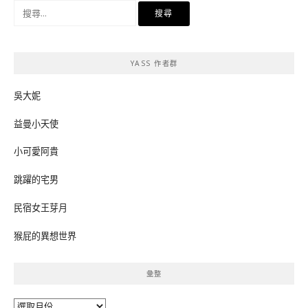
搜
尋
關
鍵
YASS 作者群
字:
吳大妮
益曼小天使
小可愛阿貴
跳躍的宅男
民宿女王芽月
猴屁的異想世界
彙整
彙