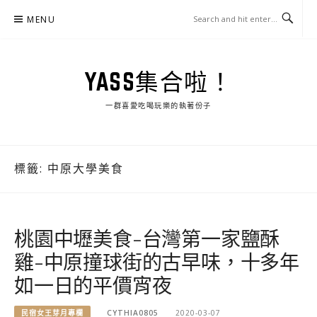
Skip
MENU
to
content
YASS集合啦！
一群喜愛吃喝玩樂的執著份子
標籤:
中原大學美食
桃園中壢美食-台灣第一家鹽酥
雞-中原撞球街的古早味，十多年
如一日的平價宵夜
民宿女王芽月專欄
CYTHIA0805
2020-03-07