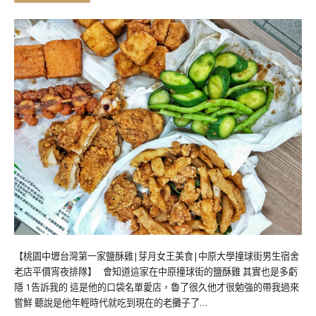
【桃園中壢台灣第一家鹽酥雞|芽月女王美食|中原大學撞球街男生宿舍
老店平價宵夜排隊】 會知道這家在中原撞球街的鹽酥雞 其實也是多虧
隱 1告訴我的 這是他的口袋名單愛店，魯了很久他才很勉強的帶我過來
嘗鮮 聽說是他年輕時代就吃到現在的老攤子了…