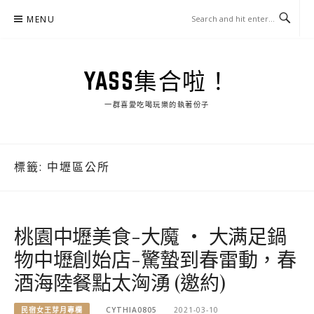
Skip
MENU
to
content
YASS集合啦！
一群喜愛吃喝玩樂的執著份子
標籤:
中壢區公所
桃園中壢美食-大魔 ‧ 大满足鍋
物中壢創始店-驚蟄到春雷動，春
酒海陸餐點太洶湧 (邀約)
民宿女王芽月專欄
CYTHIA0805
2021-03-10