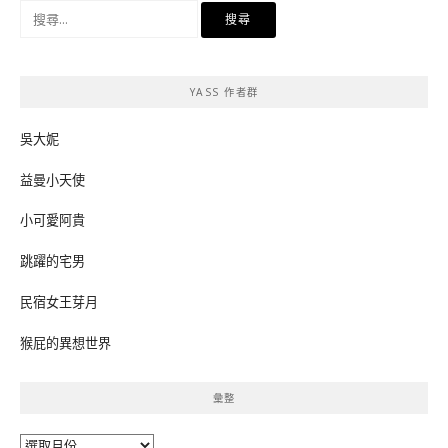
搜
尋
關
鍵
YASS 作者群
字:
吳大妮
益曼小天使
小可愛阿貴
跳躍的宅男
民宿女王芽月
猴屁的異想世界
彙整
彙